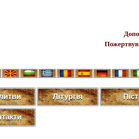
Допо
Пожертвув
литви
Літургія
Пiст
нтакти