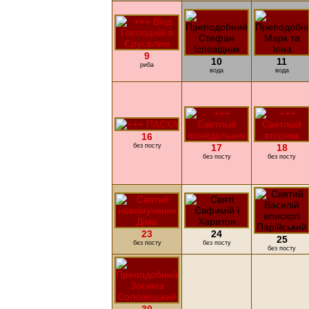
9
10
11
риба
вода
вода
16
без посту
17
18
без посту
без посту
23
24
25
без посту
без посту
без посту