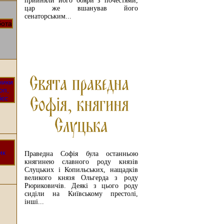
прийняли його бояри з почестями,
цар же вшанував його
сенаторським...
ЧИТАЙТЕ ДАЛІ
Праведна Софія була останньою
княгинею славного роду князів
Слуцьких і Копильських, нащадків
великого князя Ольгерда з роду
Рюриковичів. Деякі з цього роду
сиділи на Київському престолі,
інші...