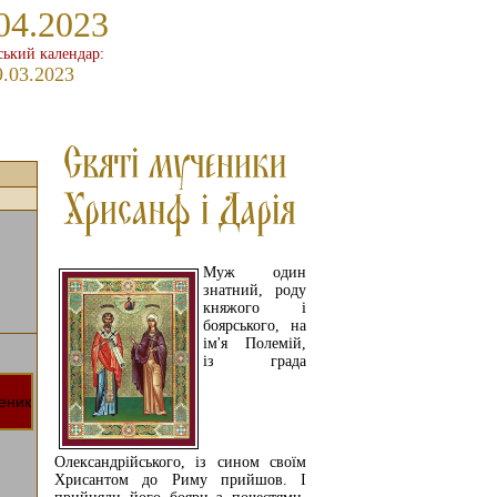
04.2023
ький календар:
9.03.2023
Муж один
знатний, роду
княжого і
боярського, на
ім'я Полемій,
із града
Олександрійського, із сином своїм
Хрисантом до Риму прийшов. І