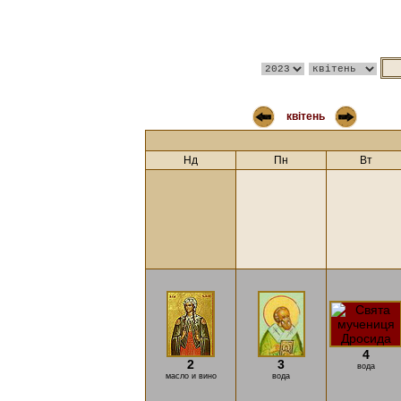
квітень
Нд
Пн
Вт
4
2
3
вода
масло и вино
вода