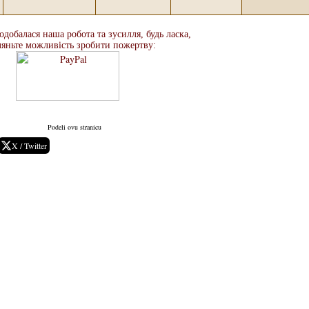
добалася наша робота та зусилля, будь ласка,
ляньте можливість зробити пожертву:
Podeli ovu stranicu
X / Twitter