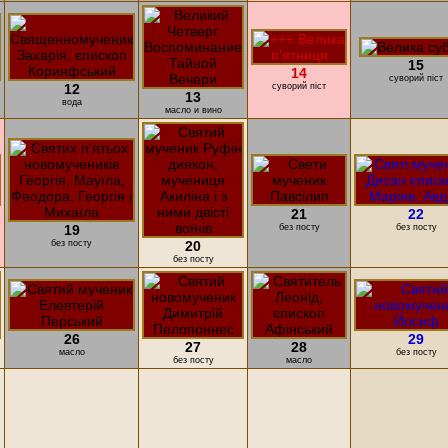
15
14
суворий піст
12
суворий піст
13
вода
масло и вино
21
22
19
без посту
без посту
без посту
20
без посту
26
29
27
28
масло
без посту
без посту
масло