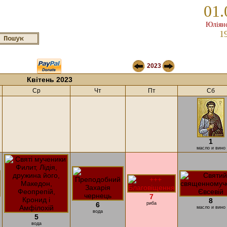
01.
Юліянс
1
2023
Квітень 2023
Ср
Чт
Пт
Сб
1
масло и вино
7
8
6
риба
масло и вино
вода
5
вода