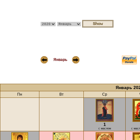
Январь
Январь 20
Пн
Вт
Ср
1
с маслом
с мас