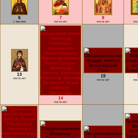
6
7
8
с маслом
поста нет
поста нет
пос
13
15
поста нет
поста нет
пос
14
поста нет