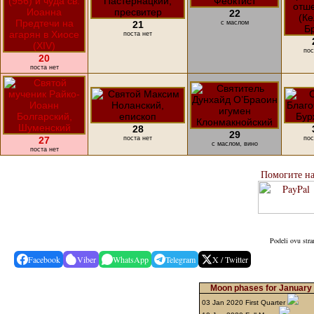
22
21
с маслом
поста нет
пос
20
поста нет
28
29
27
поста нет
пос
с маслом, вино
поста нет
Помогите н
Podeli ovu stra
Facebook
Viber
WhatsApp
Telegram
X / Twitter
Moon phases for January 
03 Jan 2020 First Quarter