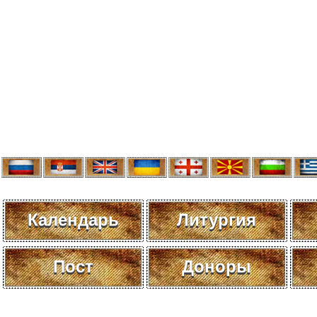
Календарь
Литургия
Пост
Доноры