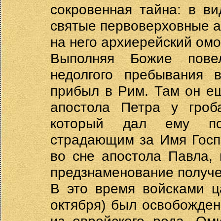
сокровенная тайна: в в
святые первоверховные а
на него архиерейский ом
Выполняя Божие повел
недолгого пребывания 
прибыл в Рим. Там он ещ
апостола Петра у гроб
который дал ему пос
страдающим за Имя Госп
во сне апостола Павла,
предзнаменование получе
В это время войсками ц
октября) был освобожден