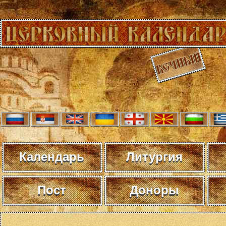
Календарь
Литургия
Пост
Доноры