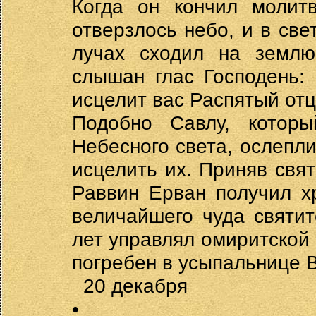
Когда он кончил молитв
отверзлось небо, и в све
лучах сходил на землю
слышан глас Господень:
исцелит вас Распятый от
Подобно Савлу, котор
Небесного света, ослепли
исцелить их. Приняв свя
Раввин Ерван получил х
величайшего чуда святи
лет управлял омиритской 
погребен в усыпальнице 
20 декабря
•