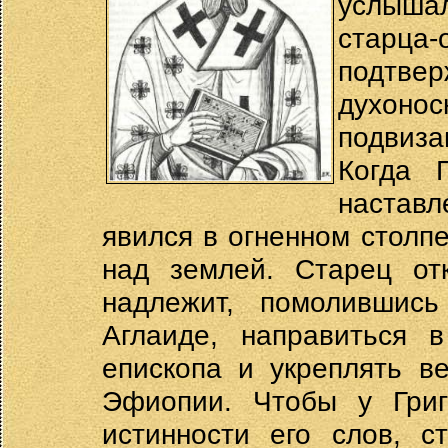
услышал
старца
подтве
духон
подвиза
Когда 
настав
явился в огненном столп
над землей. Старец от
надлежит, помоливши
Аглаиде, направиться 
епископа и укреплять в
Эфиопии. Чтобы у Григ
истинности его слов, с