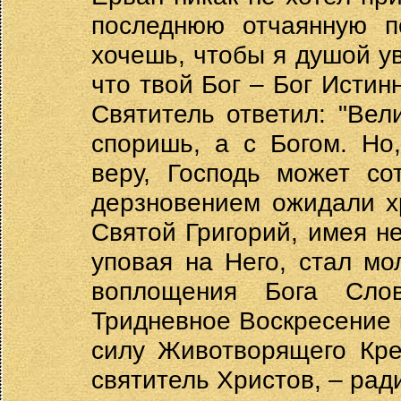
последнюю отчаянную по
хочешь, чтобы я душой ув
что твой Бог – Бог Истинн
Святитель ответил: "Вел
споришь, а с Богом. Но
веру, Господь может со
дерзновением ожидали х
Святой Григорий, имея н
уповая на Него, стал мо
воплощения Бога Сло
Тридневное Воскресение 
силу Животворящего Кре
святитель Христов, – рад