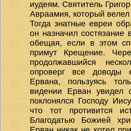
иудеям. Святитель Григор
Авраамия, который велел
Тогда знатные евреи обр
он назначил состязание 
обещая, если в этом сп
примут Крещение. Чере
продолжавшийся неско
опроверг все доводы е
Ервана, пользуясь тол
видении Ерван увидел с
поклонялся Господу Иису
что тот противится ис
Благодатью Божией хри
Ерван никак не хотел пр