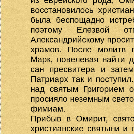
из еврейского рода, Ом
восстановилось христиа
была беспощадно истреб
поэтому Елезвой от
Александрийскому просит
храмов. После молитв п
Марк, повелевая найти д
сан пресвитера и затем
Патриарх так и поступил
над святым Григорием о
просияло неземным свето
фимиам.
Прибыв в Омирит, свято
христианские святыни и 