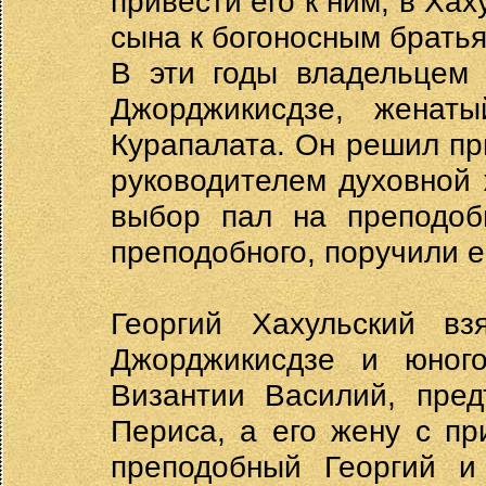
привести его к ним, в Хах
сына к богоносным братья
В эти годы владельцем
Джорджикисдзе, женат
Курапалата. Он решил пр
руководителем духовной 
выбор пал на преподобн
преподобного, поручили е
Георгий Хахульский в
Джорджикисдзе и юного
Византии Василий, пред
Периса, а его жену с п
преподобный Георгий и