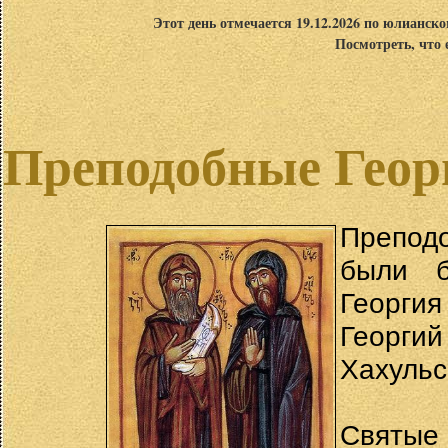
Этот день отмечается 19.12.2026 по юлианск
Посмотреть, что 
Преподобные Геор
Преподо
были б
Георги
Георг
Хахульс
Святы