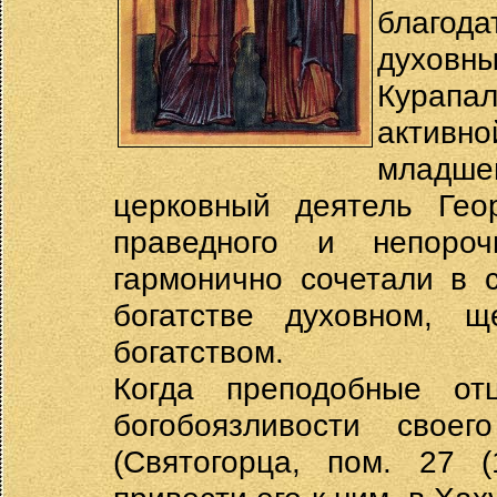
благода
духовн
Курапа
активно
младше
церковный деятель Гео
праведного и непоро
гармонично сочетали в 
богатстве духовном,
богатством.
Когда преподобные о
богобоязливости свое
(Святогорца, пом. 27 (