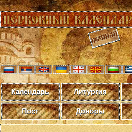
Календарь
Литургия
Пост
Доноры