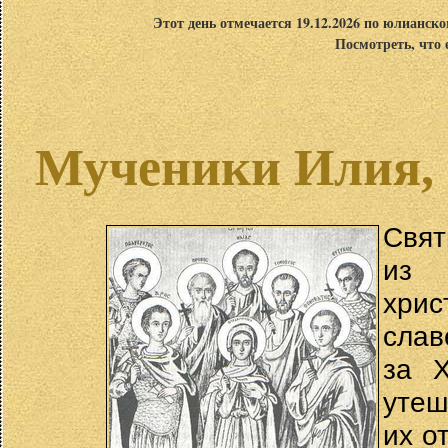
Этот день отмечается 19.12.2026 по юлианск
Посмотреть, что 
Мученики Илия, 
Свят
из 
хрис
слав
за Х
утеш
их о