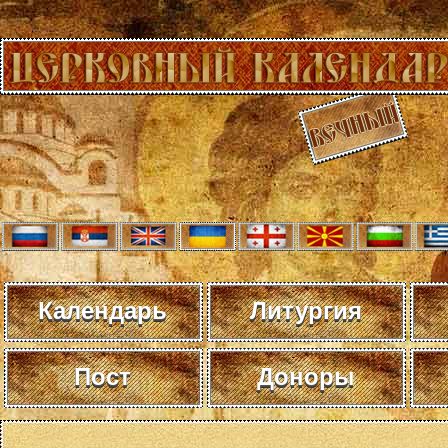
Календарь
Литургия
Пост
Доноры