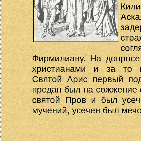
Кил
Аск
заде
стр
согл
Фирмилиану. На допросе
христианами и за то п
Святой Арис первый под
предан был на сожжение 
святой Пров и был усеч
мучений, усечен был мечо