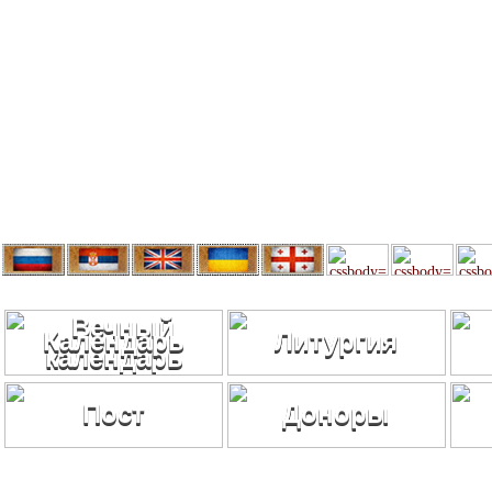
Календарь
Литургия
Пост
Доноры