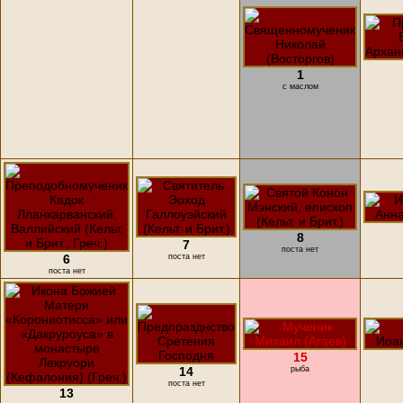
1
с маслом
8
7
поста нет
6
поста нет
поста нет
15
14
рыба
поста нет
13