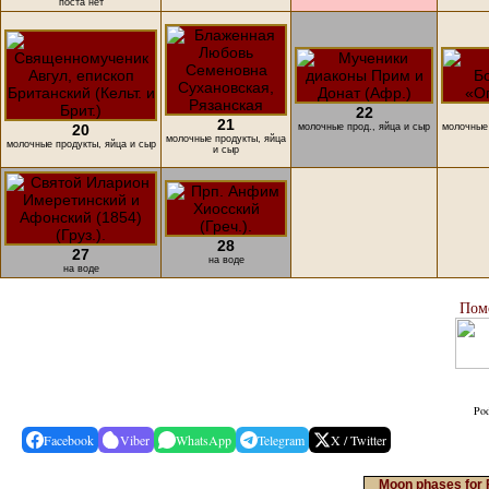
поста нет
22
21
20
молочные прод., яйца и сыр
молочные 
молочные продукты, яйца
молочные продукты, яйца и сыр
и сыр
28
27
на воде
на воде
Пом
Pod
Facebook
Viber
WhatsApp
Telegram
X / Twitter
Moon phases for 