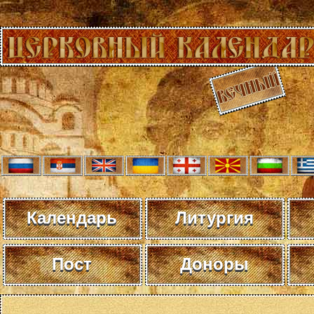
Календарь
Литургия
Пост
Доноры