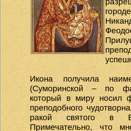
разре
город
Никан
Феодо
Прилу
препо
успешн
Икона получила наиме
(Суморинской – по фа
который в миру носил 
преподобного чудотворна
ракой святого в Во
Примечательно, что м