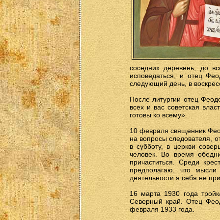
соседних деревень, до вс
исповедаться, и отец Фе
следующий день, в воскрес
После литургии отец Феодо
всех и вас советская влас
готовы ко всему».
10 февраля священник Феод
на вопросы следователя, о
в субботу, в церкви сове
человек. Во время обедн
причаститься. Среди крес
предполагаю, что мысли
деятельности я себя не пр
16 марта 1930 года тройк
Северный край. Отец Феод
февраля 1933 года.