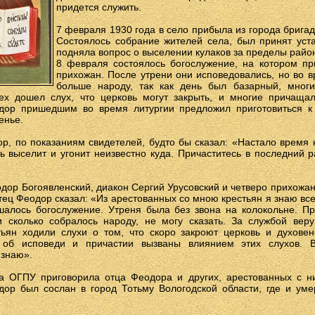
придется служить.
7 февраля 1930 года в село прибыла из города бригад
Состоялось собрание жителей села, был принят уста
подняла вопрос о выселении кулаков за пределы райо
8 февраля состоялось богослужение, на котором пр
прихожан. После утрени они исповедовались, но во 
больше народу, так как день был базарный, многи
ех дошел слух, что церковь могут закрыть, и многие причаща
одор пришедшим во время литургии предложил приготовиться к
енье.
р, по показаниям свидетелей, будто бы сказал: «Настало время 
ть выселит и угонит неизвестно куда. Причаститесь в последний р
ор Богоявленский, диакон Сергий Урусовский и четверо прихожа
тец Феодор сказал: «Из арестованных со мною крестьян я знаю все
ршалось богослужение. Утреня была без звона на колокольне. Пр
и сколько собралось народу, не могу сказать. За службой ве
тьян ходили слухи о том, что скоро закроют церковь и духове
 об исповеди и причастии вызваны влиянием этих слухов. В
изнаю».
а ОГПУ приговорила отца Феодора и других, арестованных с н
ор был сослан в город Тотьму Вологодской области, где и уме