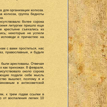
а для организации колхоза.
в колхоза, группа бедноты
на.
исутствовало более сорока
время литургии пришло еще
е крестьяне съехались из
лись; некоторые не успели
 исповеди и причастию на
нам с вами проститься, нас
аз, православные, и будьте
н были арестованы. Отвечая
х как прихожан. 8 февраля,
исутствовало около сорока
рующие подали себе мысль
нство вышлют, поэтому я и
иновным в антисоветской
им, к трем годам ссылки в
р от воспаления легких 10