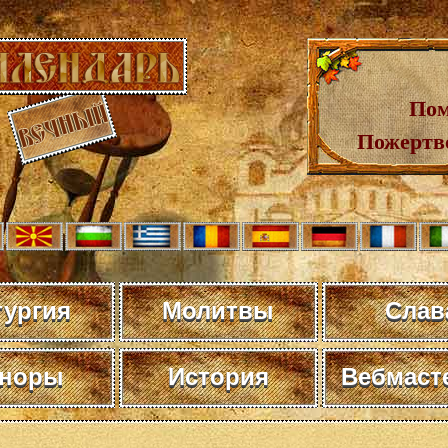
Пом
Пожертв
тургия
Молитвы
Слав
норы
История
Вебмаст