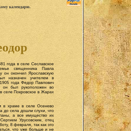
скому календарю.
еодор
1 года в селе Сеславское
семье священника Павла
ду он окончил Ярославскую
ыл назначен учителем в
 1905 года Федор Павлович
а он был рукоположен во
в селе Покровское в Жарах
м в храме в селе Осенево
а до села дошли слухи, что
ланы, а все имущество их
Сергием Урусовским, отец
ту, 8 февраля, так как это
ться, что уже больше и не