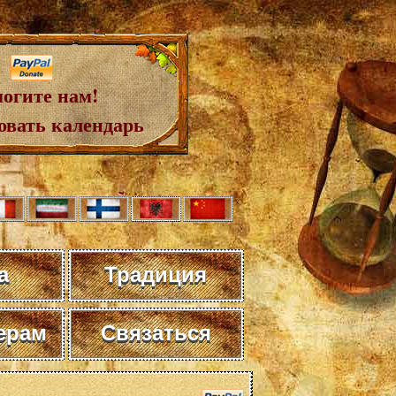
огите нам!
овать календарь
а
Традиция
ерам
Связаться