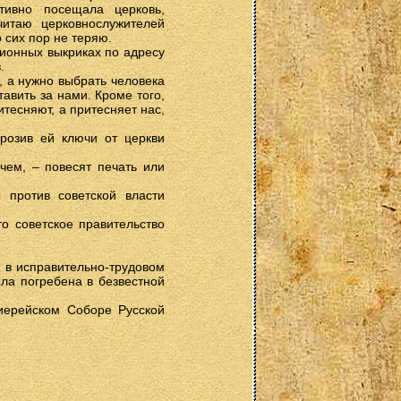
тивно посещала церковь,
итаю церковнослужителей
 сих пор не теряю.
ионных выкриках по адресу
.
, а нужно выбрать человека
тавить за нами. Кроме того,
ритесняют, а притесняет нас,
грозив ей ключи от церкви
чем, – повесят печать или
 против советской власти
то советское правительство
я в исправительно-трудовом
ла погребена в безвестной
иерейском Соборе Русской