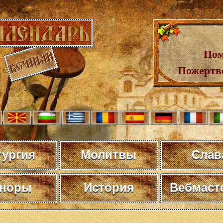
Пом
Пожертв
тургия
Молитвы
Слав
норы
История
Вебмаст