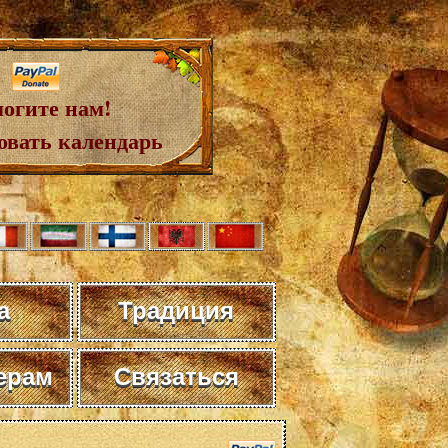
огите нам!
овать календарь
а
Традиция
ерам
Связаться