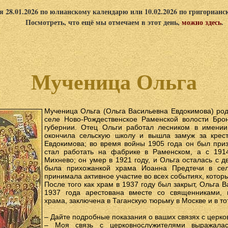
я 28.01.2026 по юлианскому календарю или 10.02.2026 по григориан
Посмотреть, что ещё мы отмечаем в этот день,
можно здесь
.
Мученица Ольга
Мученица Ольга (Ольга Васильевна Евдокимова) род
селе Ново-Рождественское Раменской волости Брон
губернии. Отец Ольги работал лесником в имени
окончила сельскую школу и вышла замуж за крес
Евдокимова; во время войны 1905 года он был при
стал работать на фабрике в Раменском, а с 191
Михнево; он умер в 1921 году, и Ольга осталась с д
была прихожанкой храма Иоанна Предтечи в сел
принимала активное участие во всех событиях, котор
После того как храм в 1937 году был закрыт, Ольга 
1937 года арестована вместе со священниками, 
храма, заключена в Таганскую тюрьму в Москве и в т
– Дайте подробные показания о ваших связях с церк
– Моя связь с церковнослужителями выражалас