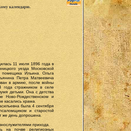
скому календарю.
илась 11 июля 1896 года в
ницкого уезда Московской
и помещика Ильина. Ольга
тьянина Петра Матвеевича
зван в армию, после войны
4 года стражником в селе
вумя детьми. Она с детства
е Ново-Рождественском и
ые касались храма.
Васильевна была 4 сентября
псаломщиком и старостой
от же день допрошена.
овнослужителями прихода.
ь на почве религиозных