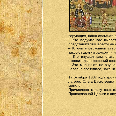
верующих, наша сельская в
– Кто подучил вас вырват
представителям власти не 
– Ключи у церковной стар
закроют другим замком, и 
– Кто внушал вам стать 
относительно решений сове
– Это мне никто не внушал
неверно поступило, закрыв
17 октября 1937 года трой
лагере. Ольга Васильевна
могиле.
Причислена к лику святы
Православной Церкви в авг