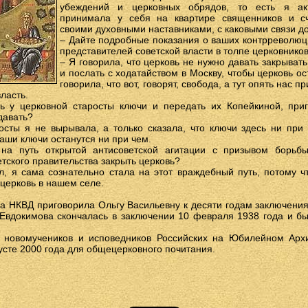
убеждений и церковных обрядов, то есть я ак
принимала у себя на квартире священников и сч
своими духовными наставниками, с каковыми связи до
– Дайте подробные показания о ваших контрреволюц
представителей советской власти в толпе церковников
– Я говорила, что церковь не нужно давать закрывать
и послать с ходатайством в Москву, чтобы церковь ос
говорила, что вот, говорят, свобода, а тут опять нас п
ласть.
ь у церковной старосты ключи и передать их Копейкиной, при
давать?
осты я не вырывала, а только сказала, что ключи здесь ни при 
наши ключи останутся ни при чем.
на путь открытой антисоветской агитации с призывом борьбы
тского правительства закрыть церковь?
, я сама сознательно стала на этот враждебный путь, потому ч
 церковь в нашем селе.
ка НКВД приговорила Ольгу Васильевну к десяти годам заключени
 Евдокимова скончалась в заключении 10 февраля 1938 года и бы
х новомучеников и исповедников Российских на Юбилейном Арх
усте 2000 года для общецерковного почитания.