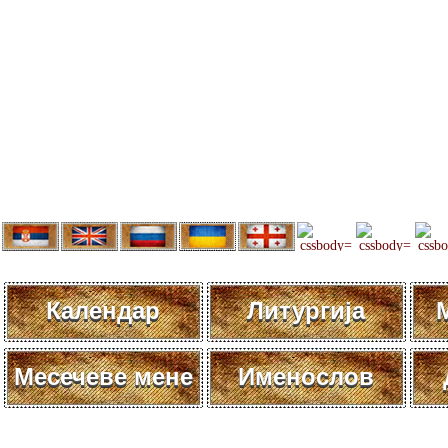
Календар
Литургија
Месечеве мене
Именослов