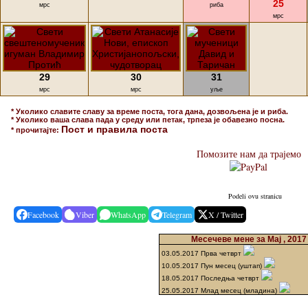
25
мрс
риба
мрс
29
30
31
мрс
мрс
уље
* Уколико славите славу за време поста, тога дана, дозвољена је и риба.
* Уколико ваша слава пада у среду или петак, трпеза је обавезно посна.
Пост и правила поста
* прочитајте:
Помозите нам да трајемо
Podeli ovu stranicu
Facebook
Viber
WhatsApp
Telegram
X / Twitter
Месечеве мене за Мај , 2017
03.05.2017 Прва четврт
10.05.2017 Пун месец (уштап)
18.05.2017 Последња четврт
25.05.2017 Млад месец (младина)