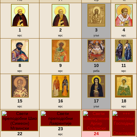
1
2
3
4
мрс
мрс
уље
мрс
8
9
10
11
мрс
мрс
риба
мрс
15
16
17
18
мрс
мрс
уље
мрс
23
22
24
мрс