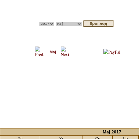
Мај
Мај 2017
По
Ут
Ср
Че