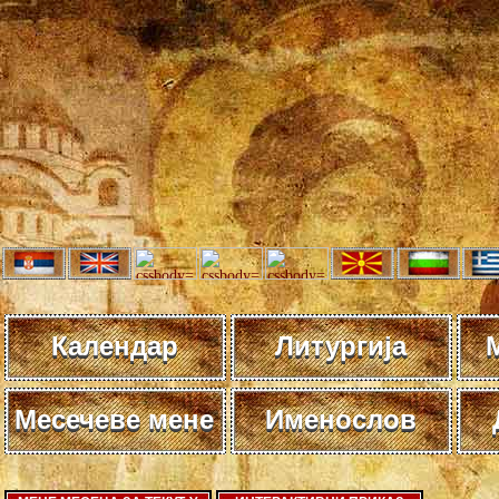
Календар
Литургија
Месечеве мене
Именослов