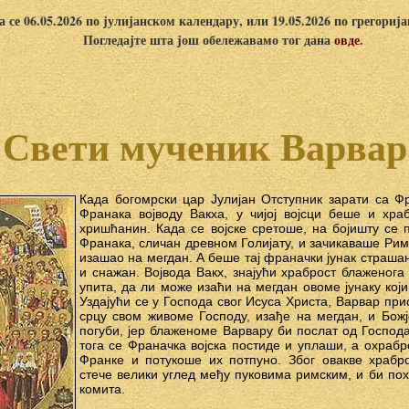
 се 06.05.2026 по јулијанском календару, или 19.05.2026 по грегориј
Погледајте шта још обележавамо тог дана
овде
.
Свети мученик Варвар
Када богомрски цар Јулијан Отступник зарати са Ф
Франака војводу Вакха, у чијој војcци беше и храб
хришћанин. Када се војске сретоше, на бојишту се п
Франака, сличан древном Голијату, и зачикаваше Ри
изашао на мегдан. А беше тај франачки јунак страшан
и снажан. Војвода Вакх, знајући храброст блаженога 
упита, да ли може изаћи на мегдан овоме јунаку који
Уздајући се у Господа свог Исуса Христа, Варвар при
срцу свом живоме Господу, изађе на мегдан, и Бож
погуби, јер блаженоме Варвару би послат од Господ
тога се Франачка војска постиде и уплаши, а охра
Франке и потукоше их потпуно. Због овакве храбр
стече велики углед међу пуковима римским, и би по
комита.