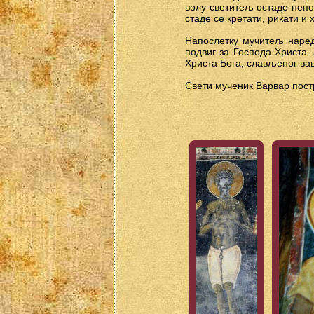
волу светитељ остаде непо
стаде се кретати, рикати и
Напослетку мучитељ нареди
подвиг за Господа Христа.
Христа Бога, слављеног ва
Свети мученик Варвар пост