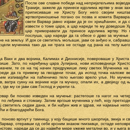
После ове славне победе над непријатељима војвода В
Тракији, зажеле да принесе идолима жртве у знак зах
приписиваше не Христу Богу него својим ништ
жртвоприношeње погано он позва и комита Варвара,
свети Варвар јавно изјави да је он хришћанин, и да 
извести о томе цара, а цар нареди те му доведоше Хр
цар приморавати да принесе идолима жртву. Но 
послуша, цар нареди да га обесе о дрво за мучење 
не на земљу. И док се светитељ мољаше, јави се анђео и, сабравши
сцели мученика тако да ни трага не остаде од рана на телу њег
да Вакх и два војника, Калимах и Дионисије, повероваше у Христа
ише. Зато, по наређењу цара Јулијана, нови исповедници Христ
ачем, те се на тај начин придружише лику светих Мученика на 
еди да га привежу за гвоздени точак, да испод точка наложе ве
ем изливајући на паћеничко тело његово врело уље. Но мучени
, ватра сукну на војнике који га мучаху, опали их, а двојицу од 
 где му се јави сам Господ и укрепи га.
рвар би поново изведен на мучење: растегоше га нагог на чети
о леђима и стомаку. Затим вргоше мученика у пећ, коју претходн
ј светитељ седам дана, и би нађен жив и здрав, ни најмање непо
ећи и благодарећи Бога.
 поново вргнут у тамницу, у коју бацише много шкорпија, змија и с
 Варвар, отеравши од себе крсним знаком гмизавце, остаде неповр
истову, нареди да се до највеће мере ужеже метални во, и у њега в