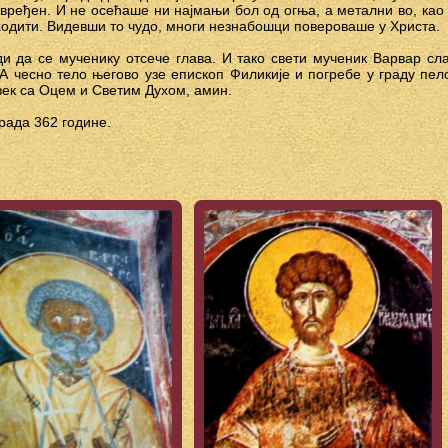
вређен. И не осећаше ни најмањи бол од огња, а метални во, као 
 ходити. Видевши то чудо, многи незнабошци повероваше у Христа.
 да се мученику отсече глава. И тако свети мученик Варвар сл
 А чесно тело његово узе епископ Филикије и погребе у граду пе
век са Оцем и Светим Духом, амин.
рада 362 године.