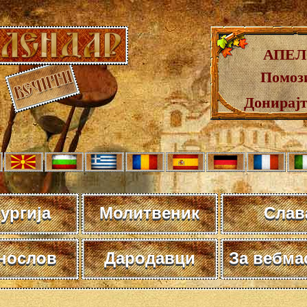
АПЕЛ
Помози
Донирај
ургија
Молитвеник
Слав
нослов
Дародавци
За вебма