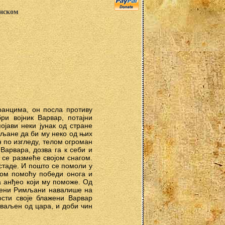
анском
ранцима, он посла противу
ри војник Варвар, потајни
ојави неки јунак од стране
мљане да би му неко од њих
 по изгледу, телом огроман
Варвара, дозва га к себи и
 се размеће својом снагом.
стаде. И пошто се помоли у
јом помоћу победи онога и
а анђео који му поможе. Од
брени Римљани навалише на
ости своје блажени Варвар
хваљен од цара, и доби чин