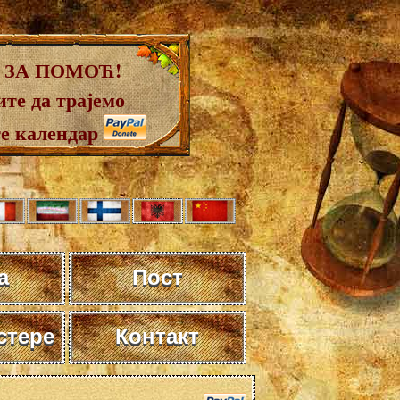
 ЗА ПОМОЋ!
те да трајемо
те календар
а
Пост
стере
Контакт