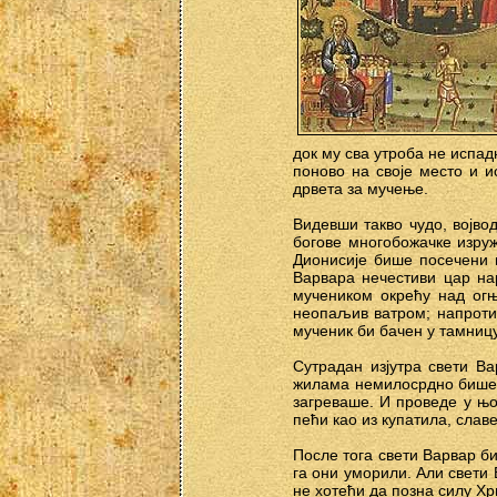
док му сва утроба не испад
поново на своје место и и
дрвета за мучење.
Видевши такво чудо, војво
богове многобожачке изруж
Дионисије бише посечени м
Варвара нечестиви цар нар
мучеником окрећу над огњ
неопаљив ватром; напротив
мученик би бачен у тамницу,
Сутрадан изјутра свети Ва
жилама немилосрдно бише п
загреваше. И проведе у њо
пећи као из купатила, слав
После тога свети Варвар би
га они уморили. Али свети
не хотећи да позна силу Хр