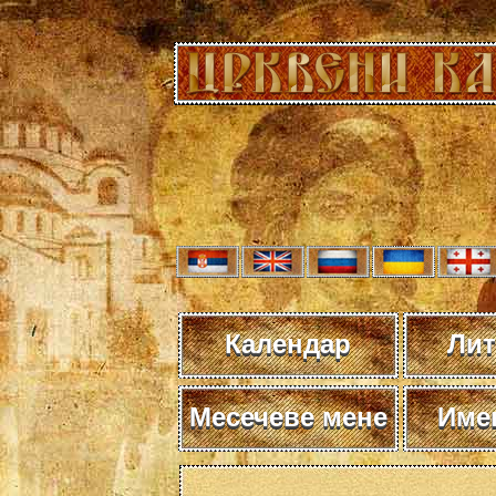
Календар
Лит
Месечеве мене
Име