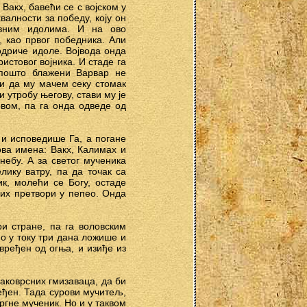
акх, бавећи се с војском у
валности за победу, коју он
авним идолима. И на ово
 као првог победника. Али
одриче идоле. Војвода онда
истовог војника. И стаде га
пошто блажени Варвар не
и да му мачем секу стомак
 утробу његову, стави му је
овом, па га онда одведе од
 и исповедише Га, а погане
ова имена: Вакх, Калимах и
небу. А за cветог мученика
лику ватру, па да точак са
к, молећи се Богу, остаде
њих претвори у пепео. Онда
ри cтране, па га воловским
о у току три дана ложише и
вређен од огња, и изиђе из
ваковрсних гмизаваца, да би
еђен. Тада сурови мучитељ,
ргне мученик. Но и у таквом