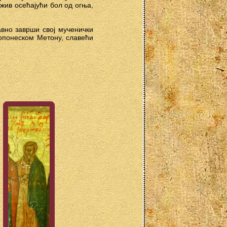
жив осећајући бол од огња,
авно заврши свој мученички
лопонеском Метону, славећи