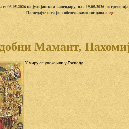
 се 06.05.2026 по јулијанском календару, или 19.05.2026 по грегориј
Погледајте шта још обележавамо тог дана
овде
.
добни Мамант, Пахоми
У миру се упокојили у Господу.