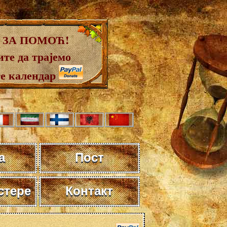
 ЗА ПОМОЋ!
те да трајемо
те календар
а
Пост
стере
Контакт