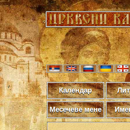
Календар
Лит
Месечеве мене
Име