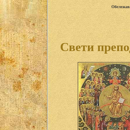
Обележава
Свети препо