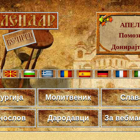
АПЕЛ
Помози
Донирај
ургија
Молитвеник
Слав
нослов
Дародавци
За вебма