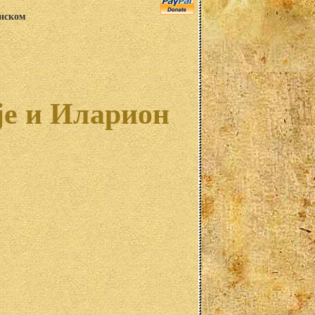
анском
је и Иларион