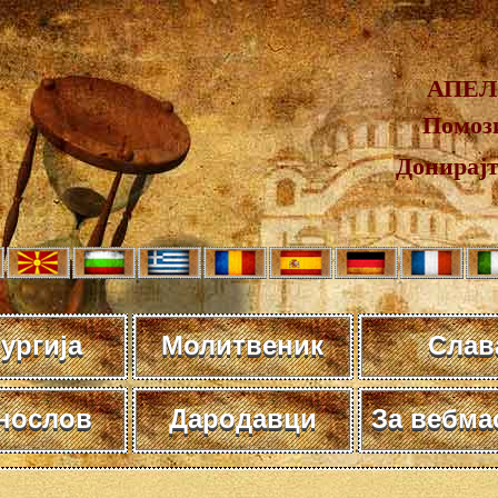
АПЕЛ
Помози
Донирај
ургија
Молитвеник
Слав
нослов
Дародавци
За вебма