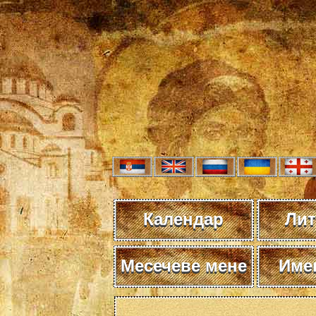
Календар
Лит
Месечеве мене
Име