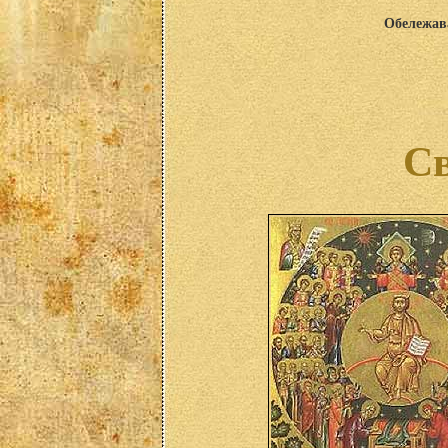
Обележава
Св