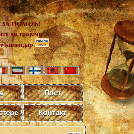
 ЗА ПОМОЋ!
те да трајемо
те календар
а
Пост
стере
Контакт