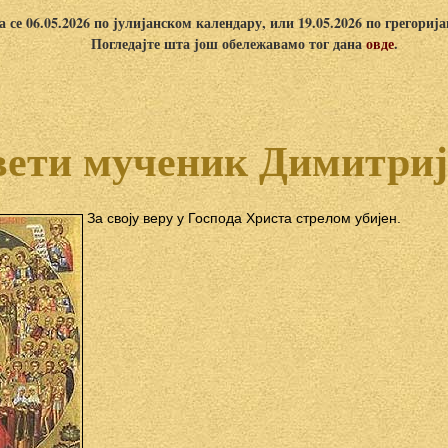
 се 06.05.2026 по јулијанском календару, или 19.05.2026 по грегориј
Погледајте шта још обележавамо тог дана
овде
.
ети мученик Димитри
За своју веру у Господа Христа стрелом убијен.