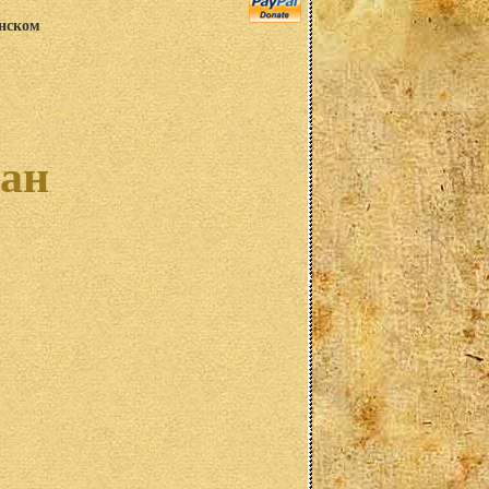
анском
јан