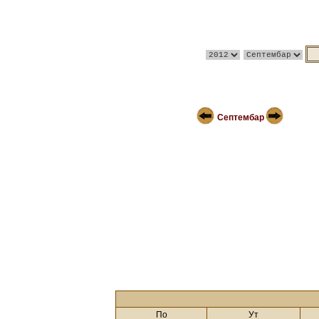
Септембар
По
Ут