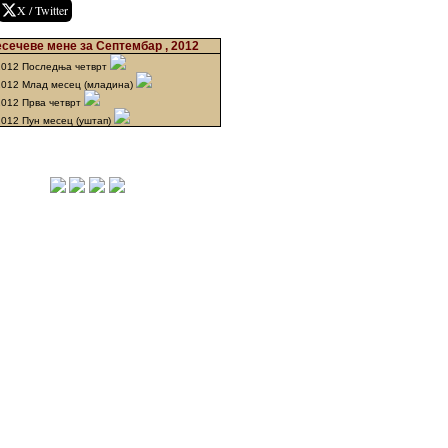
X / Twitter
сечеве мене за Септембар , 2012
2012 Последња четврт
2012 Млад месец (младина)
2012 Прва четврт
2012 Пун месец (уштап)