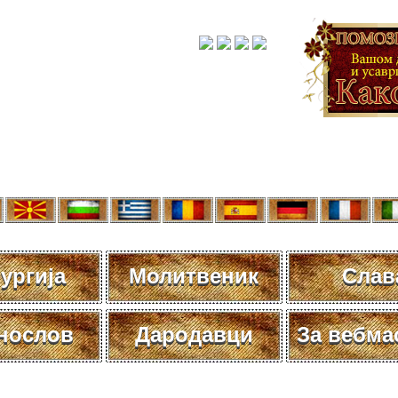
ургија
Молитвеник
Слав
нослов
Дародавци
За вебма