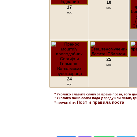
18
17
мрс
мрс
25
мрс
24
мрс
* Уколико славите славу за време поста, тога да
* Уколико ваша слава пада у среду или петак, тр
Пост и правила поста
* прочитајте: