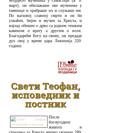
четрдесет мученика у Севастији (в. 9.
март), он обилажаше ове мученике у
тамници и храбраше их и служаше им.
По њиховој славној смрти и он би
ухваћен, бијен и мучен за Христа, и
најзад обешен о дрво са једним тешким
каменом о врату а другим о нози.
Благодарећи Богу на свему, он предаде
дух свој у време цара Ликинија 320.
године.
ДЕТАЉНИЈЕ
Свети Теофан,
исповедник и
постник
После
богоугодног
живота и
страдања за Христа мирно скончао 299.