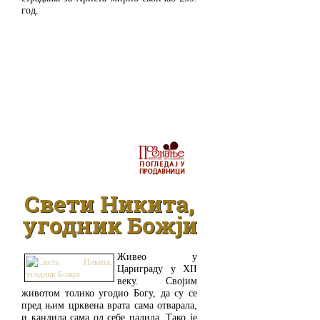
год.
ДЕТАЉНИЈЕ
Свети Никита,
угодник Божји
Живео у
Цариграду у XII
веку. Својим
животом толико угодио Богу, да су се
пред њим црквена врата сама отварала,
и кандила сама од себе палила. Тако је