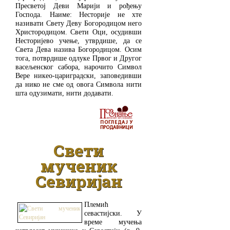
Пресветој Деви Марији и рођењу
Господа. Наиме: Несторије не хте
називати Свету Деву Богородицом него
Христородицом. Свети Оци, осудивши
Несторијево учење, утврдише, да се
Света Дева назива Богородицом. Осим
тога, потврдише одлуке Првог и Другог
васељенског сабора, нарочито Символ
Вере никео-цариградски, заповедивши
да нико не сме од овога Символа нити
шта одузимати, нити додавати.
ДЕТАЉНИЈЕ
Свети
мученик
Севиријан
Племић
севастијски. У
време мучења