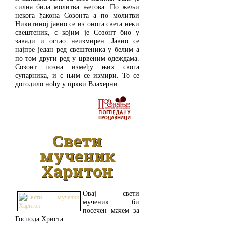
силна била молитва његова. По жељи
некога ђакона Созонта а по молитви
Никитиној јавио се из онога света неки
свештеник, с којим је Созонт био у
завади и остао неизмирен. Јавио се
најпре један ред свештеника у белим а
по том други ред у црвеним одеждама.
Созонт позна између њих свога
супарника, и с њим се измири. То се
догодило ноћу у цркви Влахерни.
ДЕТАЉНИЈЕ
Свети
мученик
Харитон
Овај свети
мученик би
посечен мачем за
Господа Христа.