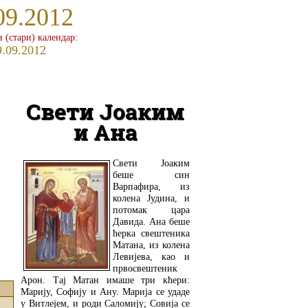
09.2012
и (стари) календар:
9.09.2012
Свети Јоаким
и Ана
Свети Јоаким
беше син
Варпафира, из
колена Јудина, и
потомак цара
Давида. Ана беше
ћерка свештеника
Матана, из колена
Левијева, као и
првосвештеник
Арон. Тај Матан имаше три кћери:
Марију, Софију и Ану. Марија се удаде
у Витлејем, и роди Саломију; Совија се