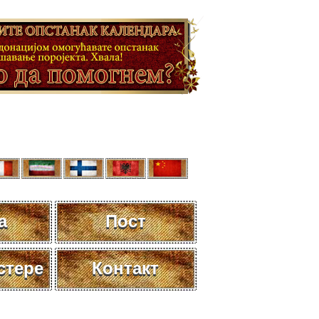
а
Пост
стере
Контакт