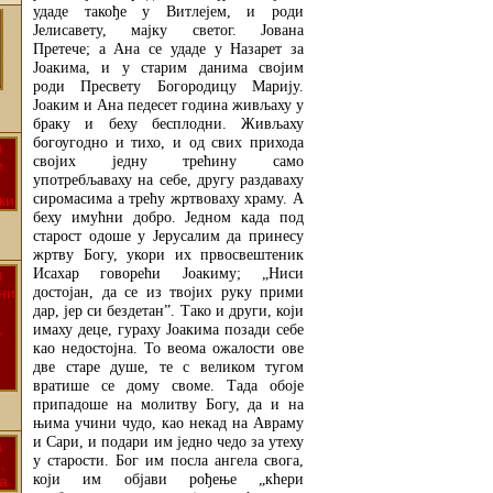
удаде такође у Витлејем, и роди
Јелисавету, мајку светог. Јована
Претече; а Ана се удаде у Назарет за
Јоакима, и у старим данима својим
роди Пресвету Богородицу Марију.
Јоаким и Ана педесет година живљаху у
браку и беху бесплодни. Живљаху
богоугодно и тихо, и од свих прихода
својих једну трећину само
употребљаваху на себе, другу раздаваху
сиромасима а трећу жртвоваху храму. А
беху имућни добро. Једном када под
старост одоше у Јерусалим да принесу
жртву Богу, укори их првосвештеник
Исахар говорећи Јоакиму; „Ниси
достојан, да се из твојих руку прими
дар, јер си бездетан”. Тако и други, који
имаху деце, гураху Јоакима позади себе
као недостојна. То веома ожалости ове
две старе душе, те с великом тугом
вратише се дому своме. Тада обоје
припадоше на молитву Богу, да и на
њима учини чудо, као некад на Авраму
и Сари, и подари им једно чедо за утеху
у старости. Бог им посла ангела свога,
који им објави рођење „кћери