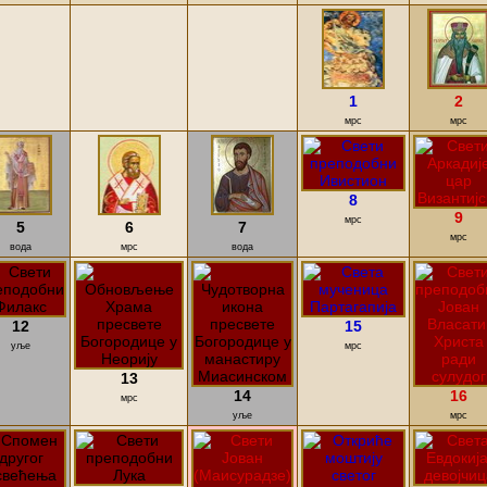
1
2
мрс
мрс
8
9
мрс
5
6
7
мрс
вода
мрс
вода
12
15
уље
мрс
13
14
16
мрс
уље
мрс