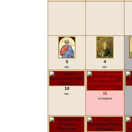
3
4
мрс
мрс
10
11
мрс
сухоједење