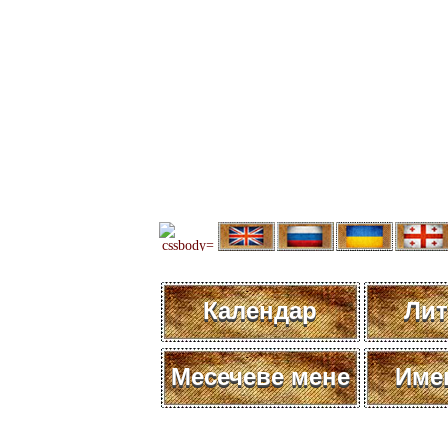
Календар
Лит
Месечеве мене
Име