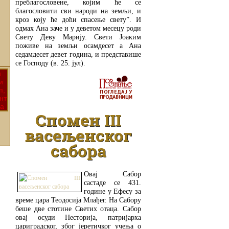
преблагословене, којим ће се
благословити сви народи на земљи, и
кроз коју ће доћи спасење свету”. И
одмах Ана заче и у деветом месецу роди
Свету Деву Марију. Свети Јоаким
поживе на земљи осамдесет а Ана
седамдесет девет година, и представише
се Господу (в. 25. јул).
ДЕТАЉНИЈЕ
Спомен III
васељенског
сабора
Овај Сабор
састаде се 431.
године у Ефесу за
време цара Теодосија Млађег. На Сабору
беше две стотине Светих отаца. Сабор
овај осуди Несторија, патријарха
цариградског, због јеретичког учења о