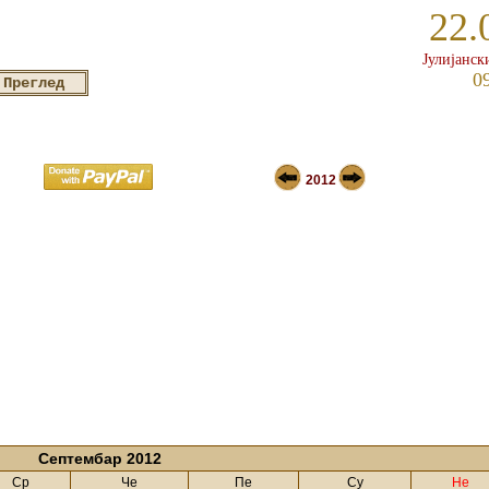
22.
Јулијанск
0
2012
Септембар 2012
Ср
Че
Пе
Су
Не