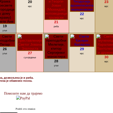
20
23
мрс
мрс
22
мрс
21
19
риба
уље
26
29
27
уље
мрс
30
сухоједење
28
мрс
уље
на, дозвољена је и риба.
пеза је обавезно посна.
Помозите нам да трајемо
Podeli ovu stranicu