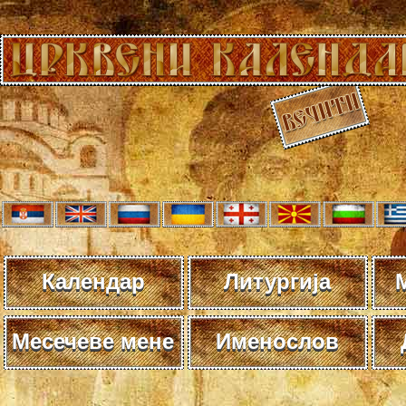
Календар
Литургија
Месечеве мене
Именослов