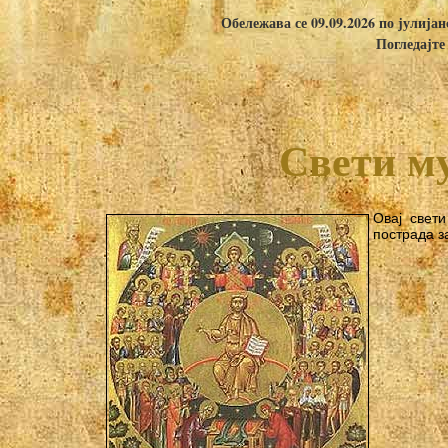
Обележава се 09.09.2026 по јулија
Погледајте
Свети м
Овај свет
пострада з