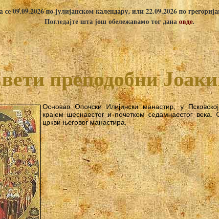
 се 09.09.2026 по јулијанском календару, или 22.09.2026 по грегориј
Погледајте шта још обележавамо тог дана
овде
.
вети преподобни Јоак
Основао Опочски Илијински манастир, у Псковској
крајем шеснаестог и почетком седамнаестог века. 
цркви његовог манастира.