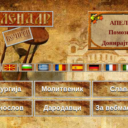
АПЕЛ
Помози
Донирај
ургија
Молитвеник
Слав
нослов
Дародавци
За вебма