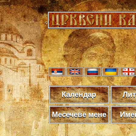
Календар
Лит
Месечеве мене
Име