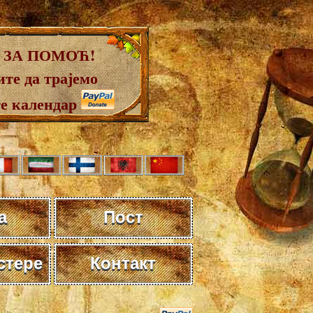
 ЗА ПОМОЋ!
те да трајемо
те календар
а
Пост
стере
Контакт