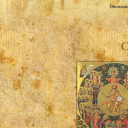
Обележава
С