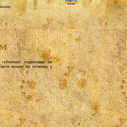
анском
им
 губернији; подвизавао се
Свете мошти му почивају у