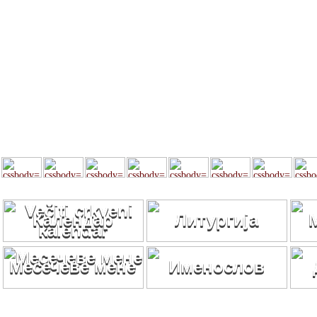
Календар
Литургија
Месечеве мене
Именослов