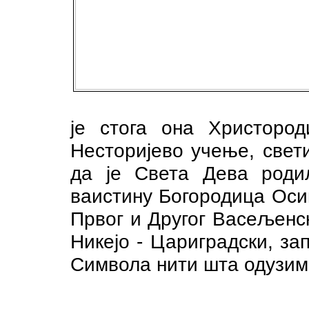
је стога она Христоро
Несторијево учење, свет
да је Света Дева родил
ваистину Богородица Оси
Првог и Другог Васељенс
Никејо - Цариградски, за
Символа нити шта одузим