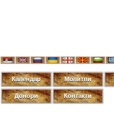
Календар
Молитви
Донори
Контакти