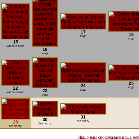
17
18
вода
вода
15
масло и вино
16
вода
25
24
22
вода
23
вода
масло и вино
вода
31
30
29
без посту
без посту
без посту
Якщо вам сподобалася наша робо