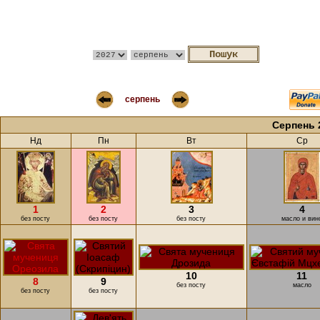
серпень
Серпень 
Нд
Пн
Вт
Ср
1
2
3
4
без посту
без посту
без посту
масло и вин
10
11
8
9
без посту
масло
без посту
без посту