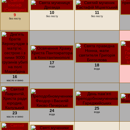
10
11
9
без посту
без посту
без посту
17
18
вода
вода
16
масло и вино
25
24
23
вода
вода
масло и вино