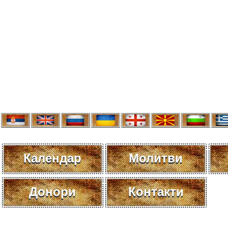
Календар
Молитви
Донори
Контакти