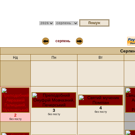
серпень
Серпен
Нд
Пн
Вт
4
3
без посту
2
без посту
без посту