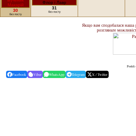
31
30
без посту
без посту
Якщо вам сподобалася наша ро
розгляньте можливіс
Podeli 
Facebook
Viber
WhatsApp
Telegram
X / Twitter