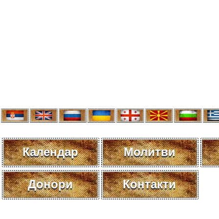
Календар
Молитви
Донори
Контакти