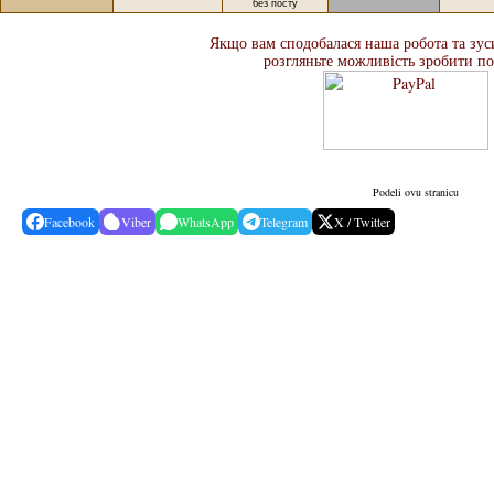
без посту
Якщо вам сподобалася наша робота та зуси
розгляньте можливість зробити п
Podeli ovu stranicu
Facebook
Viber
WhatsApp
Telegram
X / Twitter