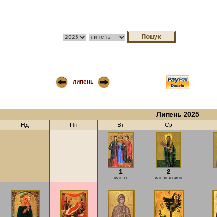
липень
Липень 2025
Нд
Пн
Вт
Ср
1
2
масло
масло и вино