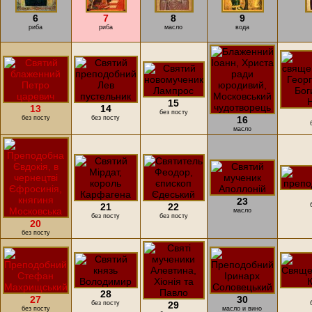
6
7
8
9
риба
риба
масло
вода
15
13
14
без посту
без посту
без посту
16
масло
23
21
22
масло
без посту
без посту
20
без посту
28
27
30
без посту
29
без посту
масло и вино