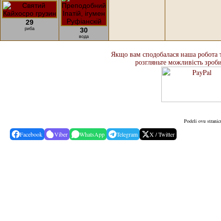
29
риба
30
вода
Якщо вам сподобалася наша робота та
розгляньте можливість зроб
Podeli ovu stranic
Facebook
Viber
WhatsApp
Telegram
X / Twitter