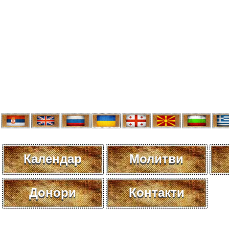
Календар
Молитви
Донори
Контакти