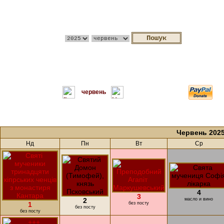
червень
Червень 202
Нд
Пн
Вт
Ср
4
3
2
масло и вино
1
без посту
без посту
без посту