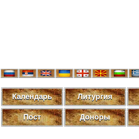
Календарь
Литургия
Пост
Доноры