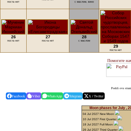
поста нет
с маслом, вино
26
27
28
поста нет
поста нет
с маслом
29
поста нет
Помогите на
Podeli ovu stran
Facebook
Viber
WhatsApp
Telegram
X / Twitter
Moon phases for July , 
04 Jul 2027 New Moon
10 Jul 2027 First Quarter
18 Jul 2027 Full Moon
26 Jul 2027 Third Quarter