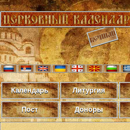
Календарь
Литургия
Пост
Доноры