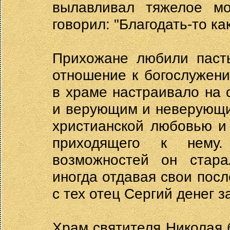
вылавливал тяжелое мо
говорил: "Благодать-то ка
Прихожане любили пасты
отношение к богослужени
в храме настраивало на 
и верующим и неверующим
христианской любовью и
приходящего к нему
возможностей он стар
иногда отдавая свои посл
с тех отец Сергий денег з
Храм святителя Николая