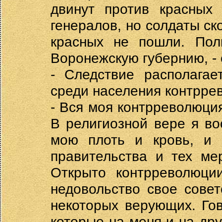
двинут против красных
генералов, но солдаты с
красных не пошли. Пол
Воронежскую губернию, - 
- Следствие располагае
среди населения контрре
- Вся моя контрреволюци
В религиозной вере я во
мою плоть и кровь, и 
правительства и тех ме
Открыто контрреволюци
недовольство свое сове
некоторых верующих. Гов
которые на меня и на дру