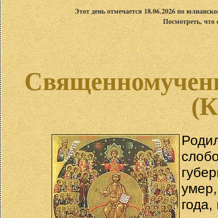
Этот день отмечается 18.06.2026 по юлианск
Посмотреть, что 
Священномучени
(К
Роди
слоб
губер
умер
года,