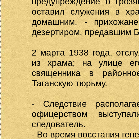
предупреждение о грозя
оставил служения в хра
домашним, - прихожане
дезертиром, предавшим Бо
2 марта 1938 года, отсл
из храма; на улице ег
священника в районн
Таганскую тюрьму.
- Следствие располаг
офицерством выступа
следователь.
- Во время восстания ген