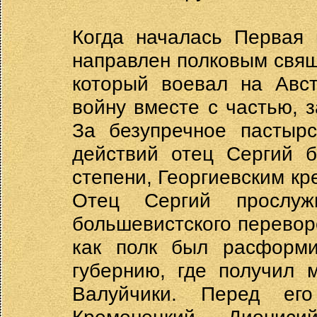
Когда началась Первая 
направлен полковым свящ
который воевал на Авс
войну вместе с частью, 
За безупречное пастыр
действий отец Сергий 
степени, Георгиевским кр
Отец Сергий прослуж
большевистского переворо
как полк был расформи
губернию, где получил 
Валуйчики. Перед ег