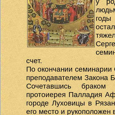
у ро
людь
годы
оста
тяже
Серге
семи
счет.
По окончании семинарии
преподавателем Закона Б
Сочетавшись браком
протоиерея Палладия Аф
городе Луховицы в Рязан
его место и рукоположен в