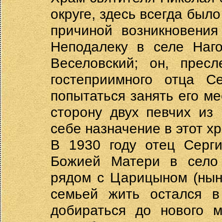
округе, здесь всегда был
причиной возникновения
Неподалеку в селе Наг
Веселовский; он, прес
гостеприимного отца С
попытаться занять его ме
сторону двух певчих из
себе назначение в этот х
В 1930 году отец Серг
Божией Матери в село 
рядом с Царицыном (нын
семьей жить остался 
добираться до нового 