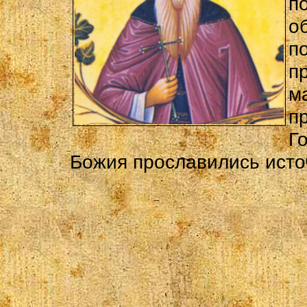
п
о
п
п
м
п
Г
Божия прославились исто