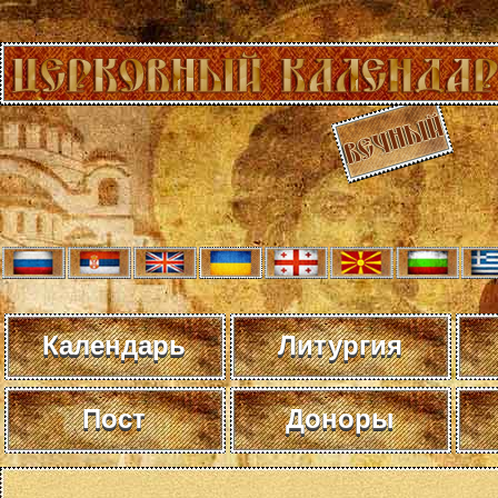
Календарь
Литургия
Пост
Доноры