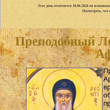
Этот день отмечается 18.06.2026 по юлианск
Посмотреть, что 
Преподобный Л
А
П
А
в
о
п