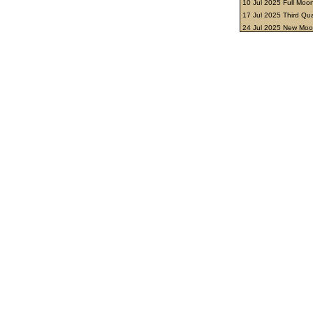
10 Jul 2025 Full Moo
17 Jul 2025 Third Qu
24 Jul 2025 New Mo