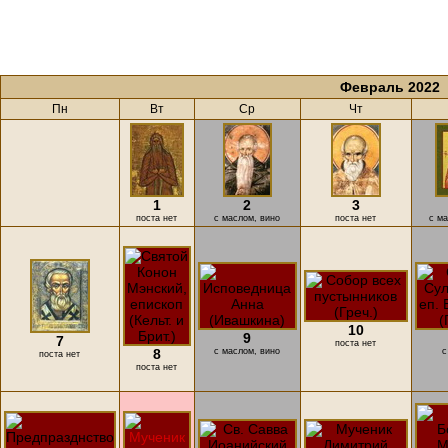
Февраль 2022
Пн
Вт
Ср
Чт
1
2
3
поста нет
с маслом, вино
поста нет
с ма
10
9
7
поста нет
8
с маслом, вино
с
поста нет
поста нет