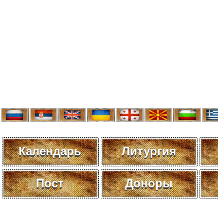
Календарь
Литургия
Пост
Доноры