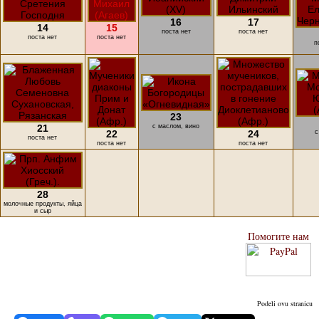
16
17
14
15
поста нет
поста нет
поста нет
поста нет
п
23
21
с маслом, вино
22
24
с
поста нет
поста нет
поста нет
28
молочные продукты, яйца
и сыр
Помогите нам
Podeli ovu stranicu