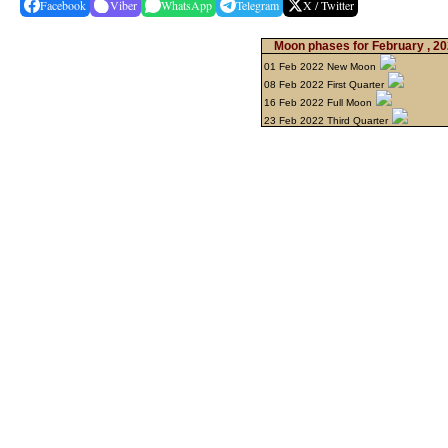
Facebook
Viber
WhatsApp
Telegram
X / Twitter
Moon phases for February , 2
01 Feb 2022 New Moon
08 Feb 2022 First Quarter
16 Feb 2022 Full Moon
23 Feb 2022 Third Quarter