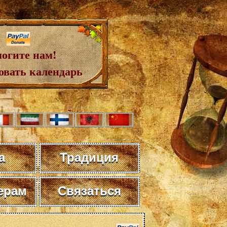
огите нам!
овать календарь
а
Традиция
ерам
Связаться