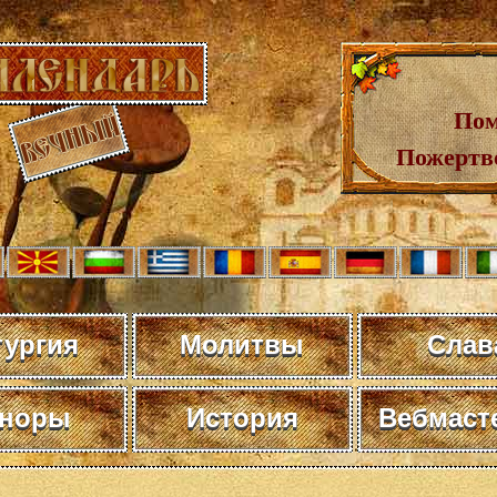
Пом
Пожертв
тургия
Молитвы
Слав
норы
История
Вебмаст