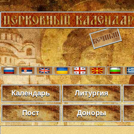
Календарь
Литургия
Пост
Доноры