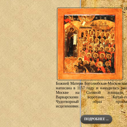
И
Божией Матери Боголюбская-Московска
написана в 1157 году и находилась ра
Москве на Соляной площади,
Варварскими воротами Китай-го
Чудотворный образ прослав
исцелениями...
ПОДРОБНЕЕ ...