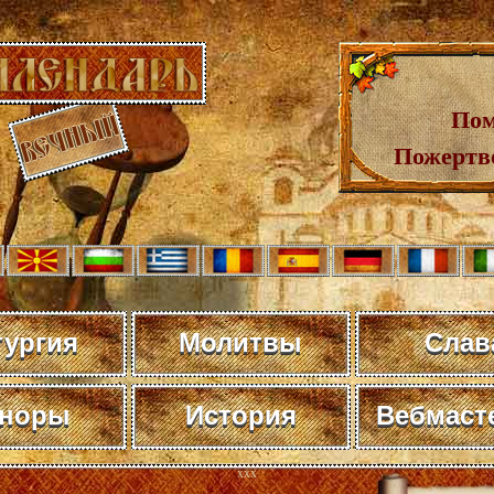
Пом
Пожертв
тургия
Молитвы
Слав
норы
История
Вебмаст
xxx