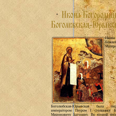
Икона
Божие
Матер
Боголюбская-Юрьевская была пер
императором Петром I стольнику Б
Мироновичу Батурину. Во второй пол