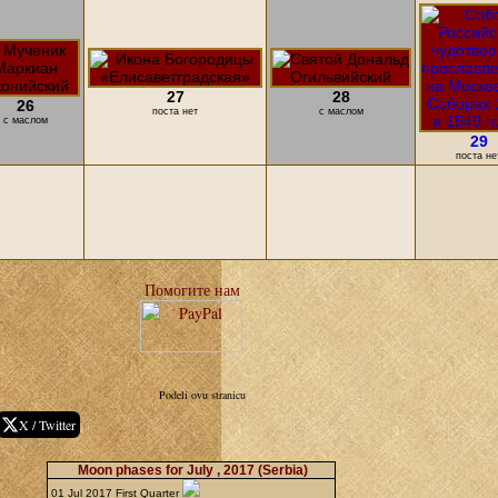
27
28
26
поста нет
с маслом
с маслом
29
поста не
Помогите нам
Podeli ovu stranicu
X / Twitter
Moon phases for July , 2017
(Serbia)
01 Jul 2017 First Quarter