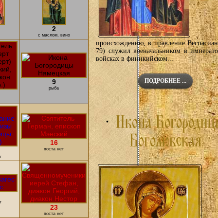
2
с маслом, вино
происхождению, в правление Веспасиан
79) служил военачальником в императ
войсках в финикийском...
ПОДРОБНЕЕ ...
9
рыба
16
поста нет
т
т
23
поста нет