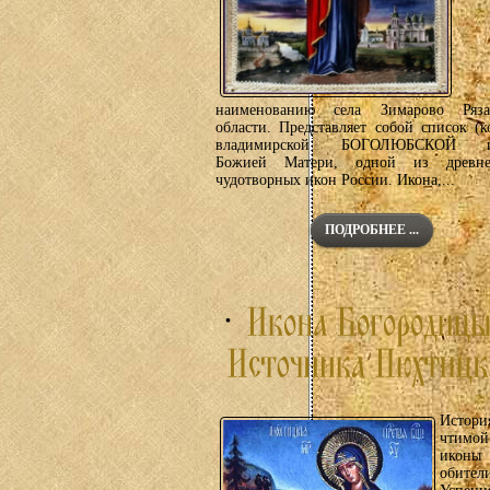
наименованию села Зимарово Ряза
области. Представляет собой список (
владимирской БОГОЛЮБСКОЙ и
Божией Матери, одной из древн
чудотворных икон России. Икона,...
ПОДРОБНЕЕ ...
Истори
чтимой
иконы
обител