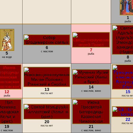
1
рыба
6
7
с маслом
5
рыба
8
на воде
рыба
14
13
12
с маслом, вино
15
поста нет
рыба
поста не
22
20
поста не
19
поста нет
21
с маслом
с маслом, вино