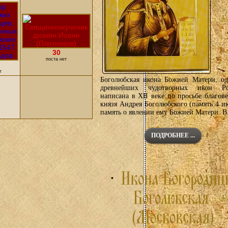
30
поста нет
т
Боголюбская икона Божией Матери, од
древнейших чудотворных икон Ро
написана в XII веке по просьбе благов
князя Андрея Боголюбского (память 4 и
память о явлении ему Божией Матери. В.
ПОДРОБНЕЕ ...