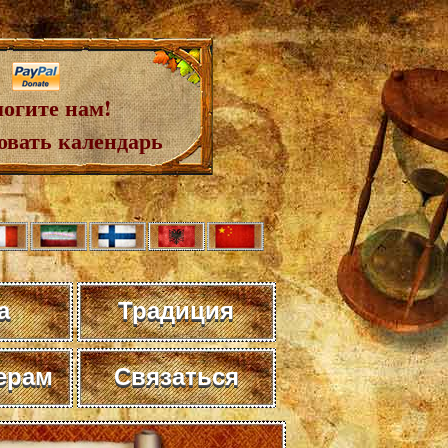
огите нам!
овать календарь
а
Традиция
ерам
Связаться