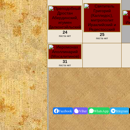
24
25
поста нет
поста нет
31
поста нет
Facebook
Viber
WhatsApp
Telegram