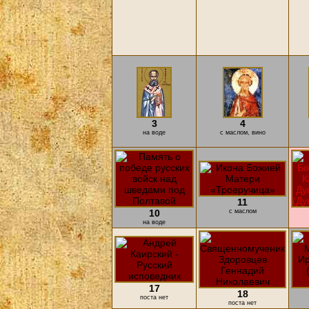
3
4
на воде
с маслом, вино
11
10
с маслом
на воде
17
18
поста нет
поста нет