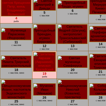
6
5
с маслом
с маслом
7
4
с маслом
рыба
11
14
с маслом
12
13
с маслом
с маслом
с маслом
18
20
21
с маслом, вино
19
с маслом
с маслом
рыба
26
28
25
с маслом, вино
27
с маслом
с маслом, вино
с маслом