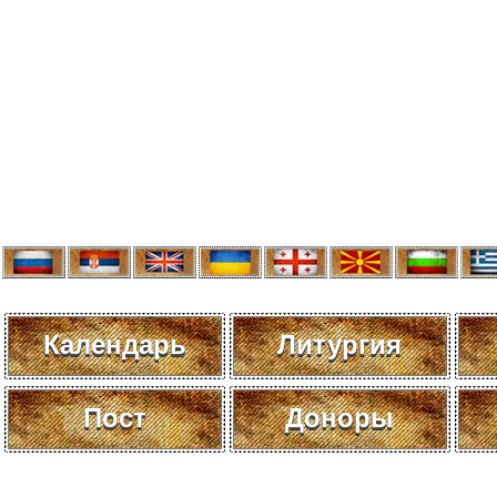
Календарь
Литургия
Пост
Доноры