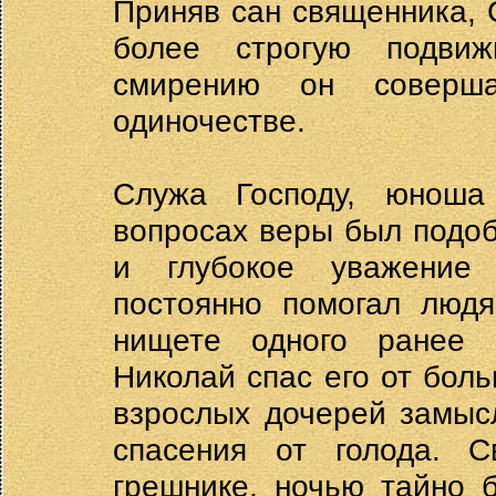
Приняв сан священника, 
более строгую подвиж
смирению он соверш
одиночестве.
Служа Господу, юноша
вопросах веры был подоб
и глубокое уважение
постоянно помогал людя
нищете одного ранее б
Николай спас его от боль
взрослых дочерей замыс
спасения от голода. С
грешнике, ночью тайно 