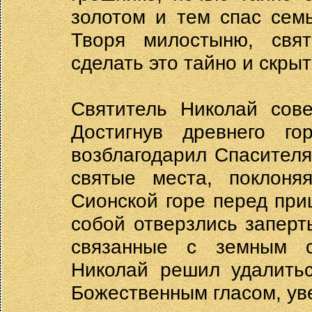
золотом и тем спас сем
Творя милостыню, свят
сделать это тайно и скры
Святитель Николай сов
Достигнув древнего г
возблагодарил Спасителя
святые места, поклоня
Сионской горе перед пр
собой отверзлись заперт
связанные с земным 
Николай решил удалитьс
Божественным гласом, ув