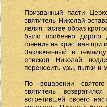
Призванный пасти Церк
святитель Николай остав
являя пастве образ крото
было особенно дорого 
гонения на христиан при 
Заключенный в темницу
епископ Николай подд
переносить узы, пытки и 
По воцарении святого 
святитель возвратилс
встретившей своего нас