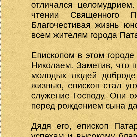
отличался целомудрием.
чтении Священного П
Благочестивая жизнь юн
всем жителям города Пат
Епископом в этом городе 
Николаем. Заметив, что 
молодых людей добродет
жизнью, епископ стал уг
служение Господу. Они о
перед рождением сына да
Дядя его, епископ Пата
успехам и высокому благ