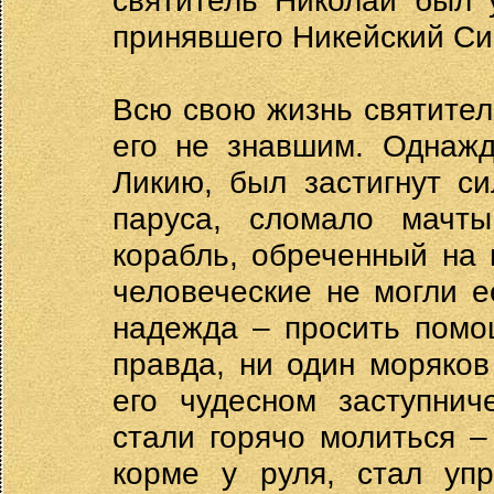
святитель Николай был 
принявшего Никейский Си
Всю свою жизнь святите
его не знавшим. Однажд
Ликию, был застигнут с
паруса, сломало мачты
корабль, обреченный на
человеческие не могли е
надежда – просить помощ
правда, ни один моряков
его чудесном заступнич
стали горячо молиться –
корме у руля, стал упр