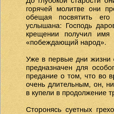
До глубокой старости он
горячей молитве они пр
обещая посвятить его
услышана: Господь даро
крещении получил имя Н
«побеждающий народ».
Уже в первые дни жизни 
предназначен для особо
предание о том, что во 
очень длительным, он, н
в купели в продолжение т
Сторонясь суетных грех