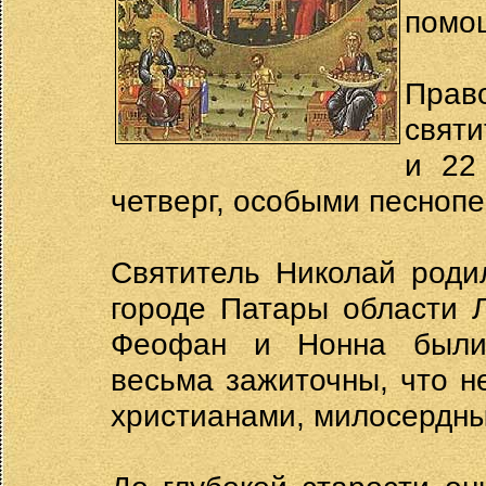
помо
Прав
святи
и 22
четверг, особыми песноп
Святитель Николай родил
городе Патары области 
Феофан и Нонна были 
весьма зажиточны, что 
христианами, милосердны