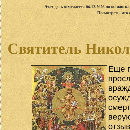
Этот день отмечается 06.12.2026 по юлианск
Посмотреть, что 
Святитель Никол
Еще п
прос
вра
осуж
смер
веру
отзы