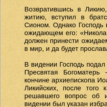
Возвратившись в Ликию,
житию, вступил в брат
Сионом. Однако Господь 
ожидающем его: «Николай
должен принести ожидае
в мир, и да будет просла
В видении Господь подал 
Пресвятая Богоматерь 
кончине архиепископа Ио
Ликийских, после того 
решавшего вопрос об и
видении был указан избра