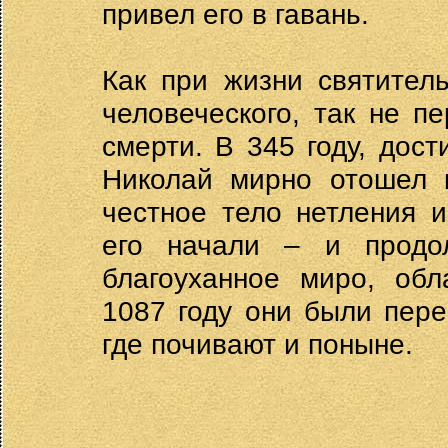
привел его в гавань.
Как при жизни святител
человеческого, так не п
смерти. В 345 году, дост
Николай мирно отошел к
честное тело нетления 
его начали – и продо
благоуханное миро, об
1087 году они были пере
где почивают и поныне.