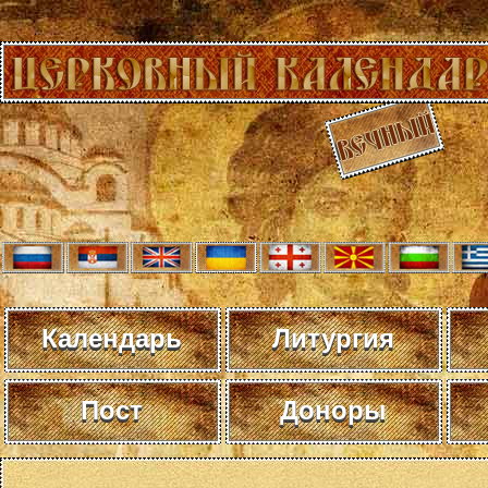
Календарь
Литургия
Пост
Доноры