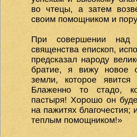
во чтецы, а затем возв
своим помощником и пору
При совершении над 
священства епископ, исп
предсказал народу велик
братие, я вижу новое 
земли, которое явится
Блаженно то стадо, ко
пастыря! Хорошо он буде
на пажитях благочестия; 
теплым помощником!»