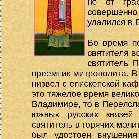
но от граб
совершенн
удалился в Б
Во время п
святителя в
святитель П
преемник митрополита. В
низвел с епископской ка
это тяжелое время велико
Владимире, то в Переясла
южных русских князей
святитель в горячих мол
был удостоен внушения