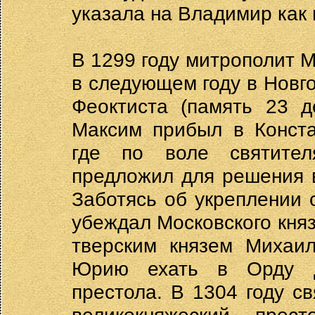
указала на Владимир как 
В 1299 году митрополит 
в следующем году в Новго
Феоктиста (память 23 д
Максим прибыл в Конста
где по воле святител
предложил для решения 
Заботясь об укреплении 
убеждал Московского кня
тверским князем Михаи
Юрию ехать в Орду дл
престола. В 1304 году с