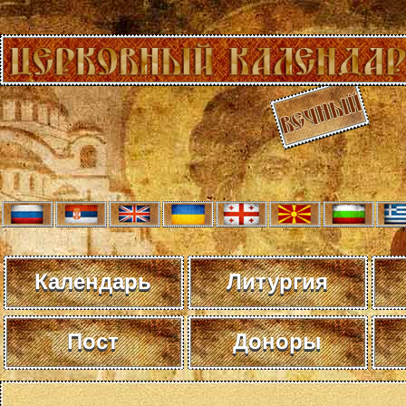
Календарь
Литургия
Пост
Доноры