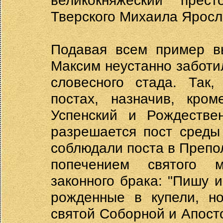
великокняжеский прест
Тверского Михаила Яросла
Подавая всем пример вы
Максим неустанно заботи
словесного стада. Так,
постах, назначив, кром
Успенский и Рождествен
разрешается пост среды
соблюдали поста в Препо
попечением святого 
законного брака: "Пишу и
рожденные в купели, н
святой Соборной и Апост