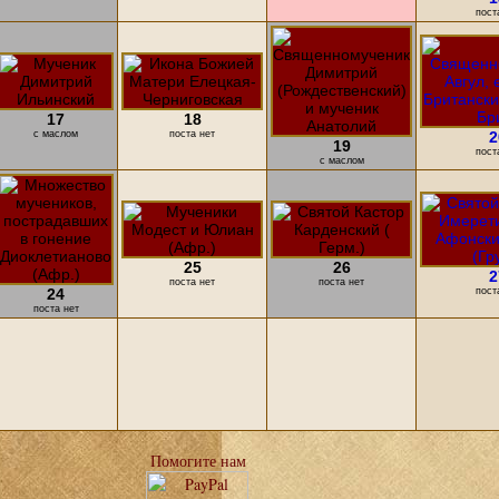
пост
17
18
с маслом
поста нет
2
19
пост
с маслом
25
26
2
поста нет
поста нет
24
пост
поста нет
Помогите нам