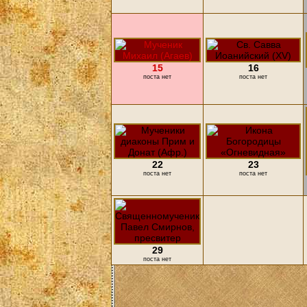
15
16
поста нет
поста нет
22
23
поста нет
поста нет
29
поста нет