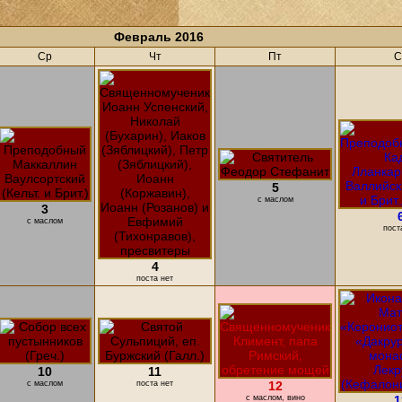
Февраль 2016
Ср
Чт
Пт
С
5
с маслом
3
с маслом
пост
4
поста нет
10
11
с маслом
поста нет
12
с маслом, вино
1