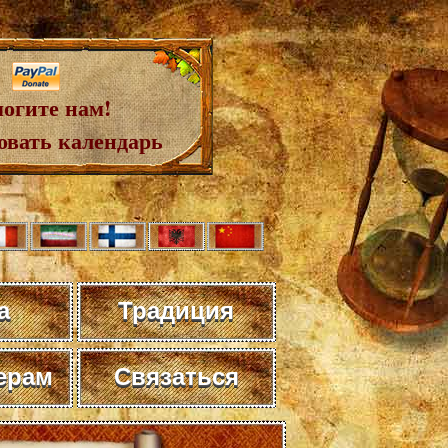
огите нам!
овать календарь
а
Традиция
ерам
Связаться