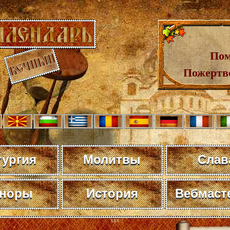
Пом
Пожертв
тургия
Молитвы
Слав
норы
История
Вебмаст
xxx