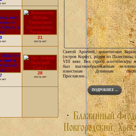
а нет
0
21
а нет
поста нет
Святой Арсений, архиепископ Керки
(остров Корфу), родом из Палестины,
VIII веке. Вел строго аскетическую 
был высокообразованным челове
известным духовным писате
28
7
Прославлен...
поста нет
а нет
ПОДРОБНЕЕ ...