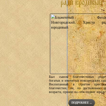
Был сыном благочестивых родит
богатых и именитых новгородских гра
Воспитанный в строгом христиа
благочестии, он, по достижении зр
возраста, принял на себя подвиг юродст
ПОДРОБНЕЕ ...