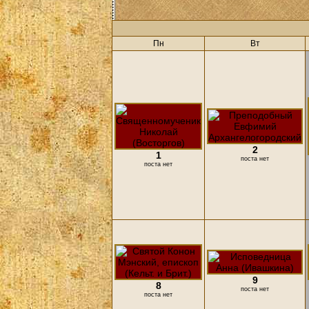
Пн
Вт
2
1
поста нет
поста нет
9
8
поста нет
поста нет