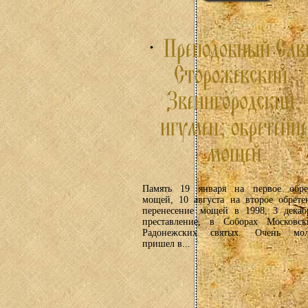
Память 19 января на первое обре
мощей, 10 августа на второе обрете
перенесение мощей в 1998, 3 декаб
преставление, в Соборах Московс
Радонежских святых. Очень мо
пришел в...