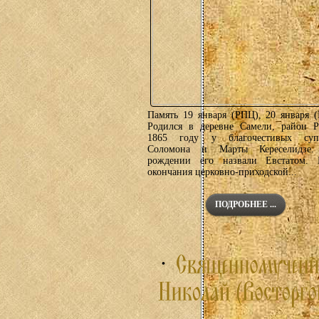
Память 19 января (РПЦ), 20 января (
Родился в деревне Самели, район Р
1865 году у благочестивых суп
Соломона и Марты Кереселидзе
рождении его назвали Евстатом. 
окончания церковно-приходской...
ПОДРОБНЕЕ ...