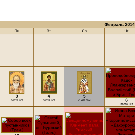
Февраль 2014
Пн
Вт
Ср
Чт
3
4
5
6
поста нет
поста нет
с маслом
поста нет