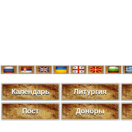
Календарь
Литургия
Пост
Доноры