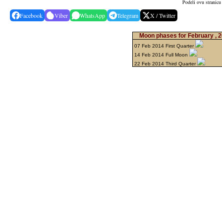
Podeli ovu stranicu
Facebook
Viber
WhatsApp
Telegram
X / Twitter
Moon phases for February , 
07 Feb 2014 First Quarter
14 Feb 2014 Full Moon
22 Feb 2014 Third Quarter