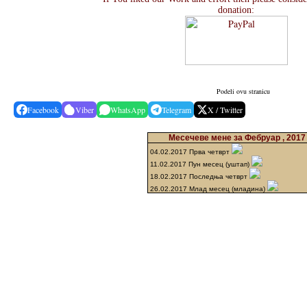
donation:
Podeli ovu stranicu
Facebook
Viber
WhatsApp
Telegram
X / Twitter
Месечеве мене за Фебруар , 2017
04.02.2017 Прва четврт
11.02.2017 Пун месец (уштап)
18.02.2017 Последња четврт
26.02.2017 Млад месец (младина)