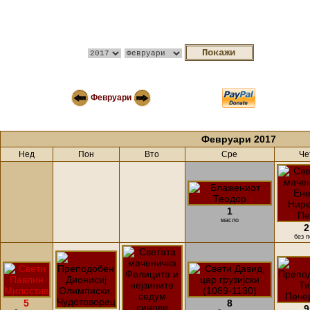
Февруари
Февруари 2017
Нед
Пон
Вто
Сре
Че
1
масло
2
без п
5
8
9