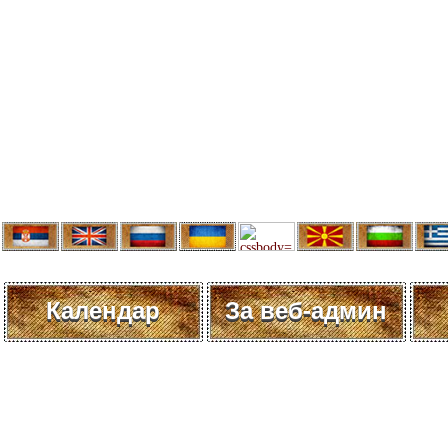
Календар
За веб-админ