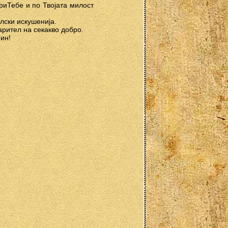
риТебе и по Твојата милост
олски искушенија.
арител на секакво добро.
мин!