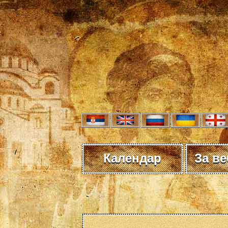
Календар
За в