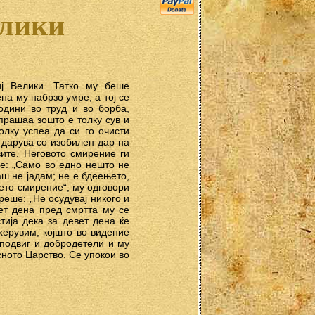
елики
ј Велики. Татко му беше
на му набрзо умре, а тој се
одини во труд и во борба,
прашаа зошто е толку сув и
Толку успеа да си го очисти
 дарува со изобилен дар на
вите. Неговото смирение ги
е: „Само во едно нешто не
аш не јадам; не е бдеењето,
оето смирение“, му одговори
реше: „Не осудувај никого и
ет дена пред смртта му се
стија дека за девет дена ќе
херувим, којшто во видение
 подвиг и добродетели и му
сното Царство. Се упокои во