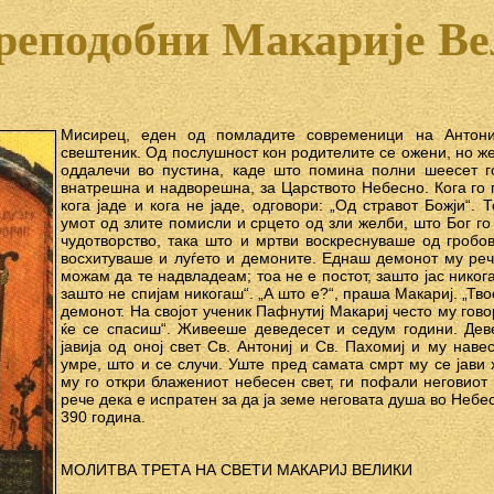
реподобни Макарије В
Мисирец, еден од помладите современици на Антони
свештеник. Од послушност кон родителите се ожени, но же
оддалечи во пустина, каде што помина полни шеесет г
внатрешна и надворешна, за Царството Небесно. Кога го 
кога јаде и кога не јаде, одговори: „Од стравот Божји“. 
умот од злите помисли и срцето од зли желби, што Бог го
чудотворство, така што и мртви воскреснуваше од гробо
восхитуваше и луѓето и демоните. Еднаш демонот му реч
можам да те надвладеам; тоа не е постот, зашто јас никог
зашто не спијам никогаш“. „А што е?“, праша Макариј. „Тв
демонот. На својот ученик Пафнутиј Макариј често му гово
ќе се спасиш“. Живееше деведесет и седум години. Дев
јавија од оној свет Св. Антониј и Св. Пахомиј и му наве
умре, што и се случи. Уште пред самата смрт му се јави 
му го откри блажениот небесен свет, ги пофали неговиот
рече дека е испратен за да ја земе неговата душа во Небе
390 година.
МОЛИТВА ТРЕТА НА СВЕТИ МАКАРИЈ ВЕЛИКИ