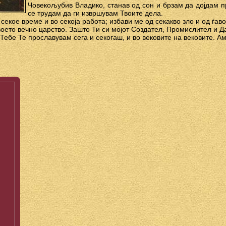
Човекољубив Владико, станав од сон и брзам да дојдам п
се трудам да ги извршувам Твоите дела.
 секое време и во секоја работа; избави ме од секакво зло и од ѓав
оето вечно царство. Зашто Ти си мојот Создател, Промислител и Д
 Тебе Те прославувам сега и секогаш, и во вековите на вековите. А