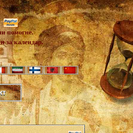
ни помогне.
и за календар.
кт