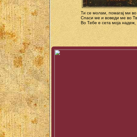
Ти се молам, помагај ми во
Спаси ме и воведи ме во Тв
Во Тебе е сета моја надеж,