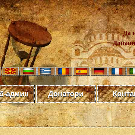
Да 
Донаци
еб-админ
Донатори
Конта