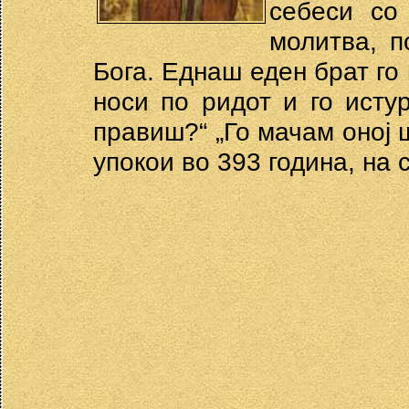
себеси со
молитва, п
Бога. Еднаш еден брат го 
носи по ридот и го исту
правиш?“ „Го мачам оној ш
упокои во 393 година, на 