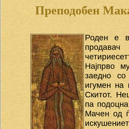
Преподобен Мак
Роден е в
продавач
четириесет
Најпрво м
заедно со
игумен на 
Скитот. Не
па подоцна
Мачен од ѓ
искушениет