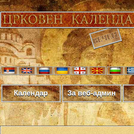
Календар
За веб-админ