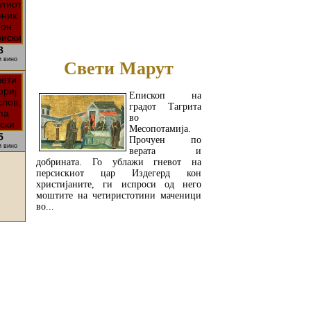
ПОВЕЌЕ...
8
и вино
Свети Марут
Епископ на
градот Тагрита
во
Месопотамија.
5
Прочуен по
и вино
верата и
добрината. Го ублажи гневот на
персискиот цар Издегерд кон
христијаните, ги испроси од него
моштите на четиристотини маченици
во...
ПОВЕЌЕ...