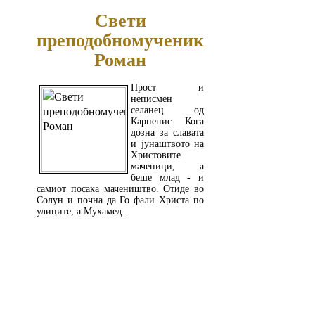
Свети
преподобномученик
Роман
Прост и
неписмен
селанец од
Карпенис. Кога
дозна за славата
и јунаштвото на
Христовите
маченици, а
беше млад - и
самиот посака мачеништво. Отиде во
Солун и почна да Го фали Христа по
улиците, а Мухамед...
ПОВЕЌЕ...