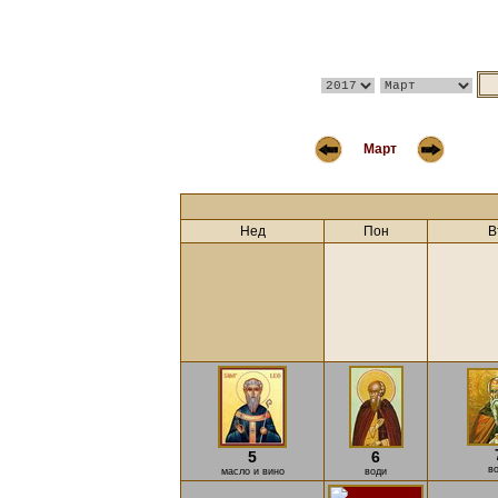
Март
Нед
Пон
В
5
6
в
масло и вино
води