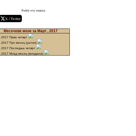
Podeli ovu stranicu
X / Twitter
Месечеве мене за Март , 2017
3.2017 Прва четврт
3.2017 Пун месец (уштап)
3.2017 Последња четврт
3.2017 Млад месец (младина)