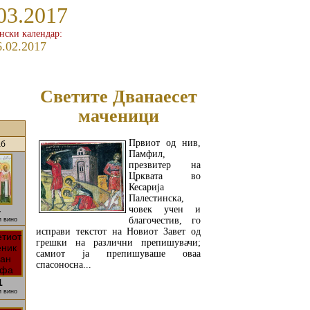
03.2017
ански календар:
6.02.2017
Светите Дванаесет
маченици
Првиот од нив,
аб
Памфил,
презвитер на
Црквата во
Кесарија
Палестинска,
човек учен и
4
благочестив, го
и вино
исправи текстот на Новиот Завет од
грешки на различни препишувачи;
самиот ја препишуваше оваа
спасоносна...
1
и вино