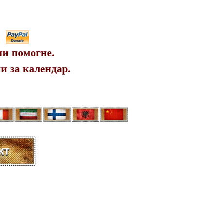
ни помогне.
и за календар.
кт