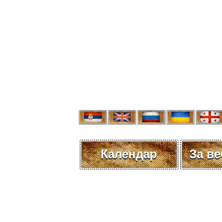
Календар
За в