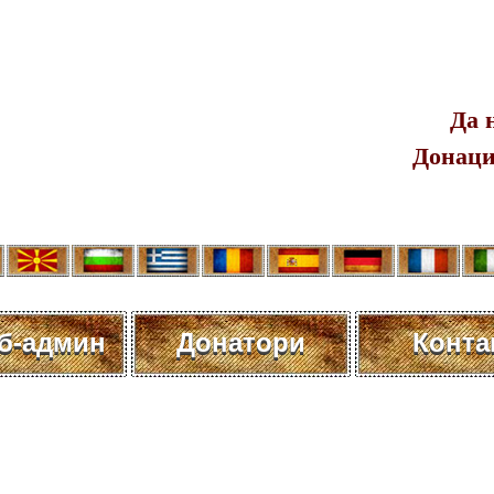
Да 
Донаци
еб-админ
Донатори
Конта