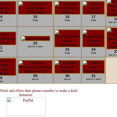
14
15
16
17
1
оди
води
води
води
масло 
22
21
масло и вино
23
24
оди
2
води
води
масло 
29
30
31
28
масло
масло
масло и вино
оди
 Work and effort then please consider to make a kind
donation: