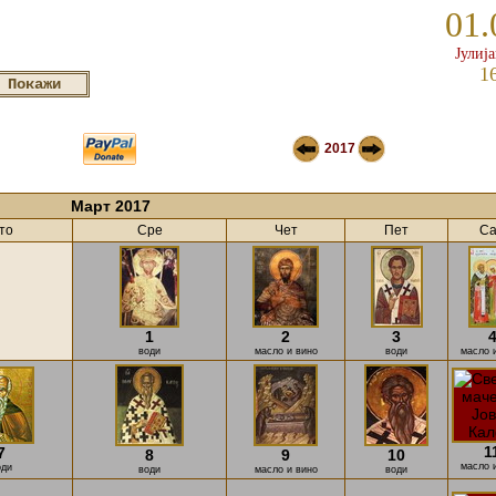
01.
Јулиј
1
2017
Март 2017
то
Сре
Чет
Пет
С
1
2
3
води
масло и вино
води
масло 
1
7
8
9
10
масло 
оди
води
масло и вино
води