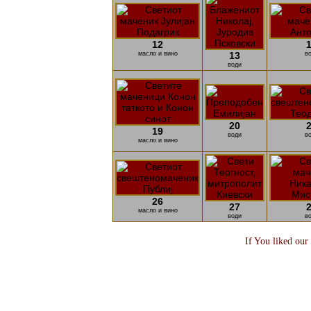
12
масло и вино
13
в
води
20
19
води
в
масло и вино
26
27
масло и вино
води
в
If You liked our