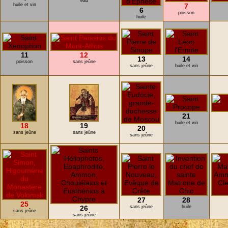
eau
huile et vin
7
6
poisson
huile
11
12
13
14
poisson
sans jeûne
sans jeûne
huile et vin
21
huile et vin
18
19
20
sans jeûne
sans jeûne
sans jeûne
27
28
25
26
sans jeûne
huile
sans jeûne
sans jeûne