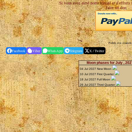
Si vous avez aimé notre travail et d'efforts 
faire un don:
Podeli ovu stranicu
Facebook
Viber
WhatsApp
Telegram
X / Twitter
Moon phases for July , 20
04 Jul 2027 New Moon
10 Jul 2027 First Quarter
18 Jul 2027 Full Moon
26 Jul 2027 Third Quarter