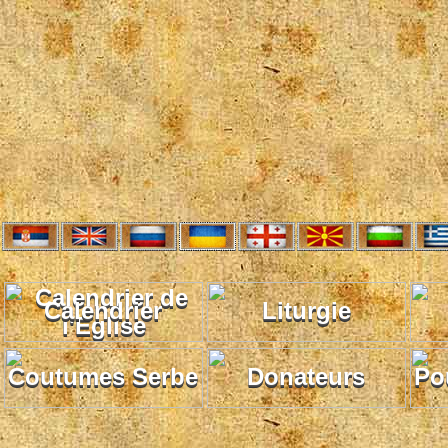
Calendrier
Liturgie
Coutumes Serbe
Donateurs
Po