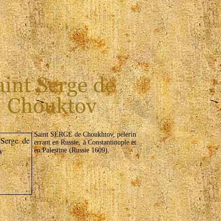
Saint SERGE de Choukhtov, pélerin
errant en Russie, à Constantinople et
en Palestine (Russie 1609).