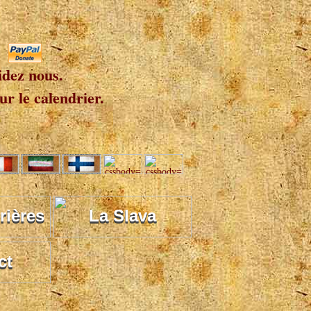
idez nous.
r le calendrier.
rières
La Slava
ct