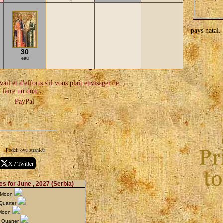
pays natal. 
30
eau
ail et d'efforts s'il vous plaît envisager de
faire un don:
Podeli ovu stranicu
X / Twitter
s for June , 2027
(Serbia)
w Moon
 Quarter
 Moon
d Quarter