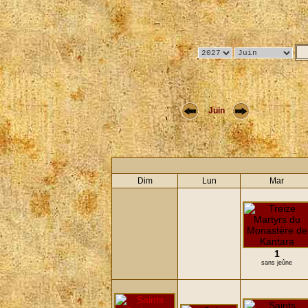
Juin
Dim
Lun
Mar
1
sans jeûne