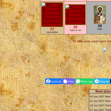
29
28
27
huile
huile et vin
sans jeûne
Si vous avez aimé notre trav
Facebook
Viber
WhatsApp
Telegram
Moon phase
04 Jun 2027 Ne
11 Jun 2027 First
19 Jun 2027 Full
27 Jun 2027 Thir