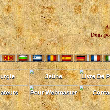
A
Dons pou
turgie
Jeûne
Livre De P
ateurs
Pour Webmaster
Conta