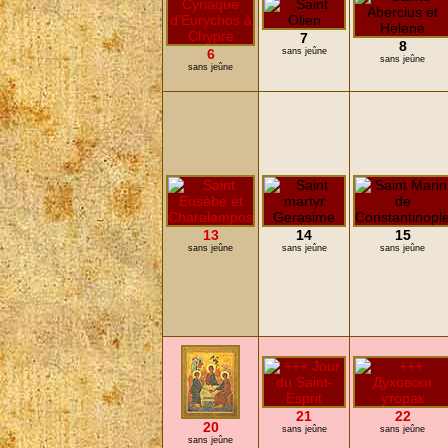
7
8
6
sans jeûne
sans jeûne
sans jeûne
13
14
15
sans jeûne
sans jeûne
sans jeûne
21
22
20
sans jeûne
sans jeûne
sans jeûne