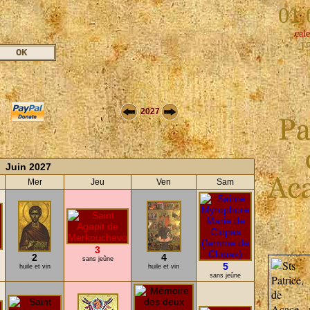
01.
cale
1
2027
Juin 2027
Mer
Jeu
Ven
Sam
3
2
4
sans jeûne
5
huile et vin
huile et vin
sans jeûne