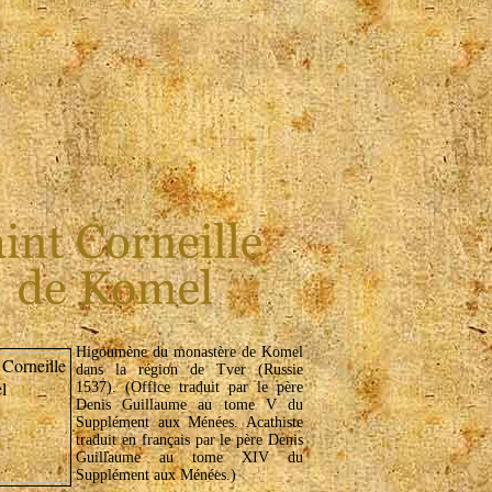
Higoumène du monastère de Komel
dans la région de Tver (Russie
1537). (Office traduit par le père
Denis Guillaume au tome V du
Supplément aux Ménées. Acathiste
traduit en français par le père Denis
Guillaume au tome XIV du
Supplément aux Ménées.)