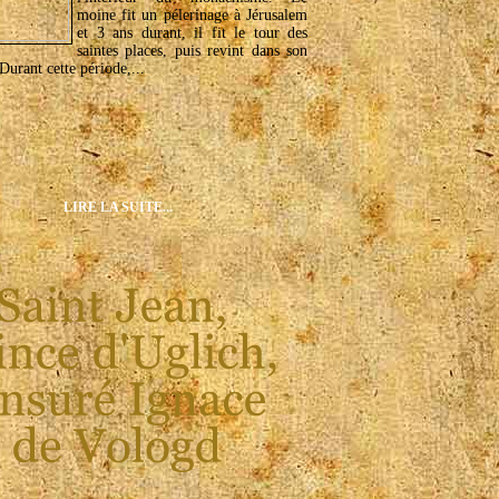
moine fit un pélerinage à Jérusalem
et 3 ans durant, il fit le tour des
saintes places, puis revint dans son
Durant cette période,...
LIRE LA SUITE...