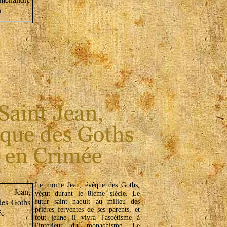
Le moine Jean, évêque des Goths,
vécut durant le 8ième siècle. Le
futur saint naquit au milieu des
prières ferventes de ses parents, et
tout jeune il vivra l'ascétisme à
l'intérieur du monachisme. Le