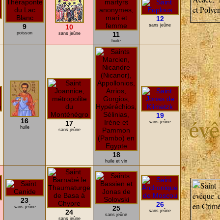
12
9
sans jeûne
10
poisson
11
sans jeûne
huile
19
16
17
sans jeûne
huile
sans jeûne
18
huile et vin
23
26
sans jeûne
25
24
sans jeûne
sans jeûne
sans jeûne