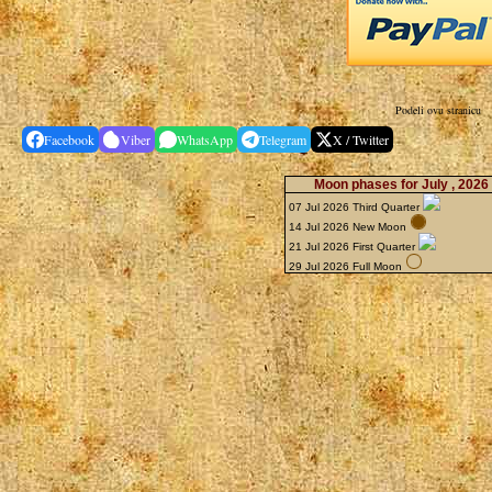
Podeli ovu stranicu
Facebook
Viber
WhatsApp
Telegram
X / Twitter
Moon phases for July , 2026
07 Jul 2026 Third Quarter
14 Jul 2026 New Moon
21 Jul 2026 First Quarter
29 Jul 2026 Full Moon