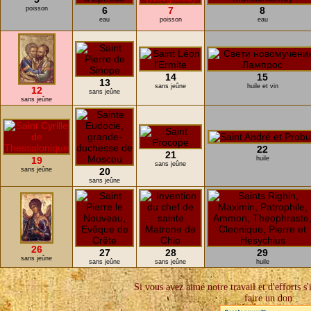
poisson
6
7
8
eau
poisson
eau
14
15
13
sans jeûne
huile et vin
12
sans jeûne
sans jeûne
22
21
19
huile
sans jeûne
sans jeûne
20
sans jeûne
26
27
28
29
sans jeûne
sans jeûne
sans jeûne
huile
Si vous avez aimé notre travail et d'efforts s'
faire un don: