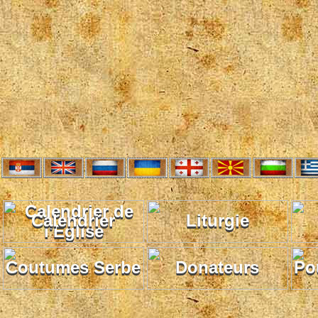
Calendrier
Liturgie
Coutumes Serbe
Donateurs
Po