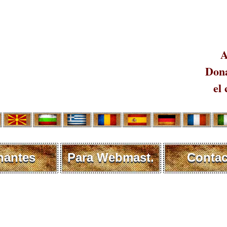
A
Dona
el 
nantes
Para Webmast.
Contac