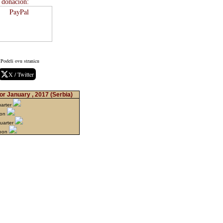
donación:
Podeli ovu stranicu
X / Twitter
or January , 2017
(Serbia)
uarter
oon
uarter
Moon