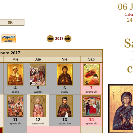
06 
Cale
24
2017
nero 2017
Mie
Jue
Vie
Sab
4
5
6
7
aceite
aceite
aceite
ayuno sin
11
12
13
14
ayuno sin
ayuno sin
ayuno sin
ayuno sin