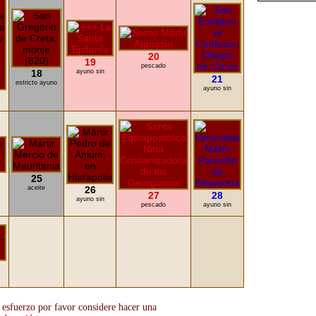
20
19
pescado
18
ayuno sin
21
estricto ayuno
ayuno sin
25
aceite
26
27
28
ayuno sin
pescado
ayuno sin
y esfuerzo por favor considere hacer una