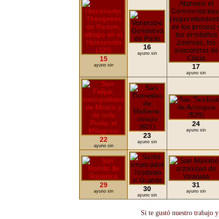
16
ayuno sin
15
ayuno sin
17
ayuno sin
24
ayuno sin
23
22
ayuno sin
ayuno sin
29
31
30
ayuno sin
ayuno sin
ayuno sin
Si te gustó nuestro trabajo 