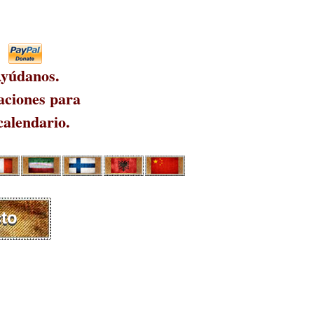
yúdanos.
ciones para
calendario.
to