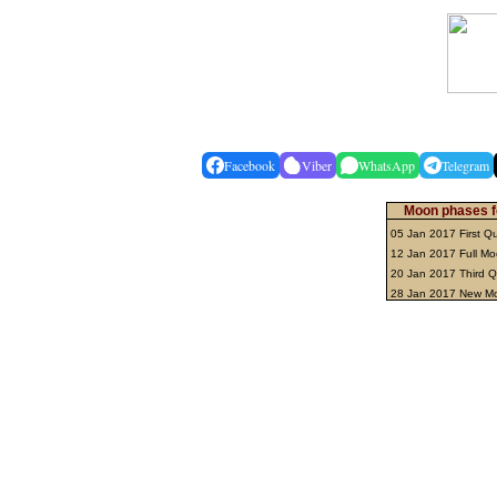
Facebook
Viber
WhatsApp
Telegram
Moon phases f
05 Jan 2017 First Q
12 Jan 2017 Full M
20 Jan 2017 Third Q
28 Jan 2017 New 