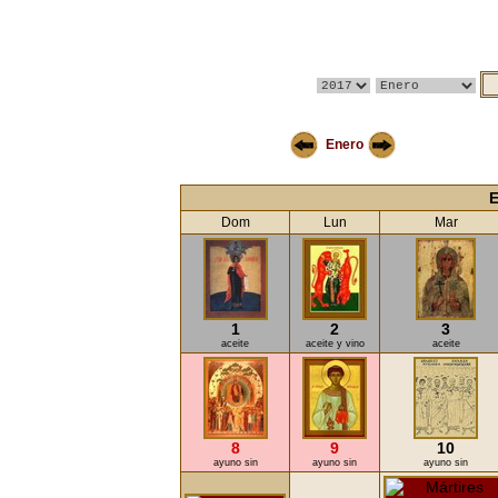
Enero
E
Dom
Lun
Mar
1
2
3
aceite
aceite y vino
aceite
8
9
10
ayuno sin
ayuno sin
ayuno sin