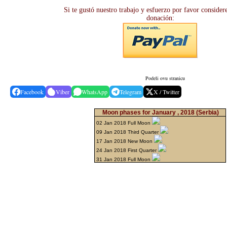
Si te gustó nuestro trabajo y esfuerzo por favor consider
donación:
Podeli ovu stranicu
Facebook
Viber
WhatsApp
Telegram
X / Twitter
Moon phases for January , 2018
(Serbia)
02 Jan 2018 Full Moon
09 Jan 2018 Third Quarter
17 Jan 2018 New Moon
24 Jan 2018 First Quarter
31 Jan 2018 Full Moon