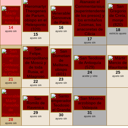
14
16
18
ayuno sin
ayuno sin
15
estricto ayuno
ayuno sin
17
ayuno sin
24
25
aceite y vino
ayuno sin
21
23
22
ayuno sin
ayuno sin
ayuno sin
29
31
30
ayuno sin
ayuno sin
28
ayuno sin
ayuno sin