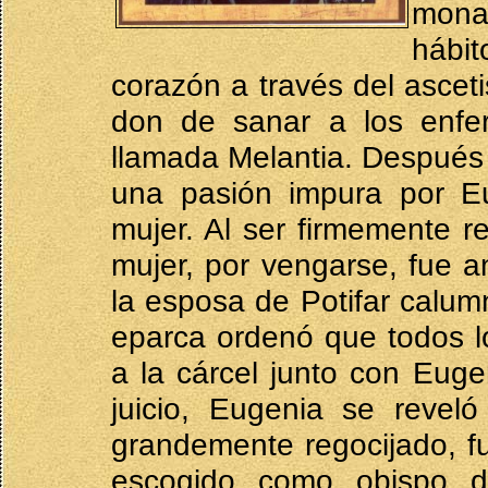
mona
hábi
corazón a través del asceti
don de sanar a los enfe
llamada Melantia. Después 
una pasión impura por E
mujer. Al ser firmemente 
mujer, por vengarse, fue a
la esposa de Potifar calumn
eparca ordenó que todos l
a la cárcel junto con Eug
juicio, Eugenia se revel
grandemente regocijado, f
escogido como obispo d