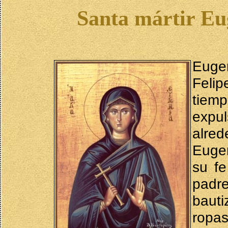
Santa mártir Eu
Euge
Felip
tiem
expul
alre
Eugen
su f
padr
bauti
rop