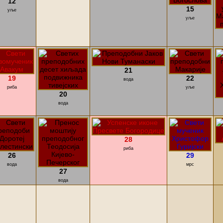
12
15
уље
уље
21
19
22
вода
риба
уље
20
вода
28
риба
26
29
вода
мрс
27
вода