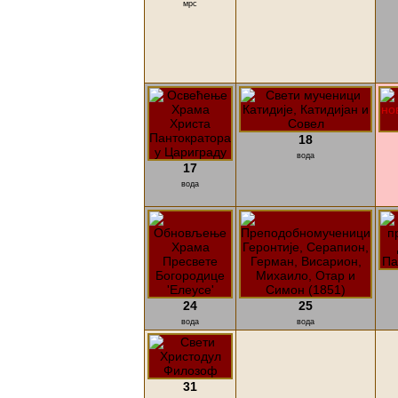
мрс
18
вода
17
вода
24
25
вода
вода
31