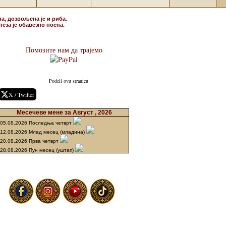
на, дозвољена је и риба.
пеза је обавезно посна.
Помозите нам да трајемо
Podeli ovu stranicu
X / Twitter
Месечеве мене за Август , 2026
05.08.2026 Последња четврт
12.08.2026 Млад месец (младина)
20.08.2026 Прва четврт
28.08.2026 Пун месец (уштап)