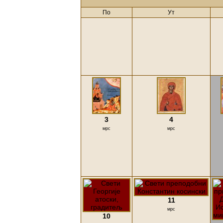
По
Ут
3
4
мрс
мрс
11
мрс
10