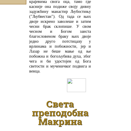
крајевима свога оца, тамо где
касније она подиже своју дивну
задужбину манастир Љубостињу
("Љубвестан"). Од тада се њих
двоје искрено заволеше и затим
чесни брак склопише. У свом
чесном и Богом заиста
благословеном браку њих двоје
једно друго потстицаху у
врлинама и побожности, јер и
Лазар не беше мање од ње
побожна и богољубива духа, због
чега и би удостојен од Бога
светости и мученичког подвига и
венца.
ДЕТАЉНИЈЕ
Света
преподобна
Макрина