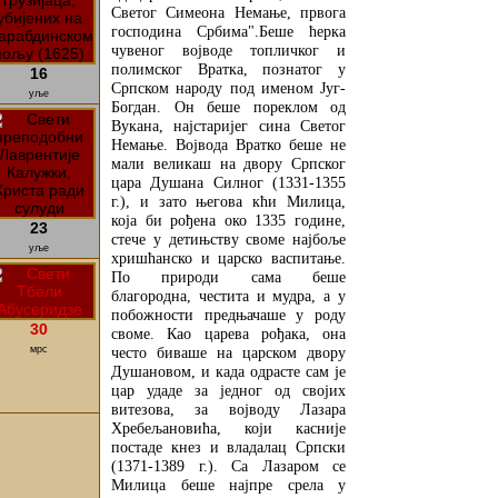
Светог Симеона Немање, првога
господина Србима".Беше ћерка
чувеног војводе топличког и
полимског Вратка, познатог у
16
Српском народу под именом Југ-
уље
Богдан. Он беше пореклом од
Вукана, најстаријег сина Светог
Немање. Војвода Вратко беше не
мали великаш на двору Српског
цара Душана Силног (1331-1355
г.), и зато његова кћи Милица,
која би рођена око 1335 године,
23
стече у детињству своме најбоље
уље
хришћанско и царско васпитање.
По природи сама беше
благородна, честита и мудра, а у
побожности предњачаше у роду
30
своме. Као царева рођака, она
мрс
често биваше на царском двору
Душановом, и када одрасте сам је
цар удаде за једног од својих
витезова, за војводу Лазара
Хребељановића, који касније
постаде кнез и владалац Српски
(1371-1389 г.). Са Лазаром се
Милица беше најпре срела у