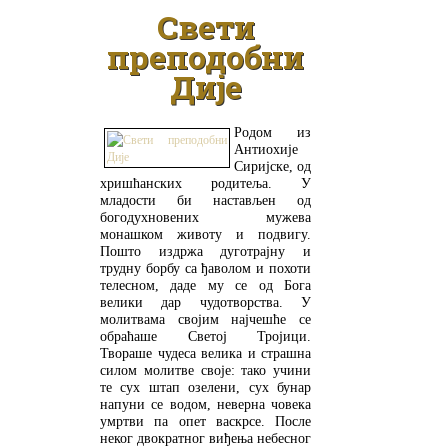
Свети
преподобни
Дије
Родом из
Антиохије
Сиријске, од
хришћанских родитеља. У
младости би настављен од
богодухновених мужева
монашком животу и подвигу.
Пошто издржа дуготрајну и
трудну борбу са ђаволом и похоти
телесном, даде му се од Бога
велики дар чудотворства. У
молитвама својим најчешће се
обраћаше Светој Тројици.
Твораше чудеса велика и страшна
силом молитве своје: тако учини
те сух штап озелени, сух бунар
напуни се водом, неверна човека
умртви па опет васкрсе. После
неког двократног виђења небесног