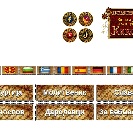
ургија
Молитвеник
Слав
нослов
Дародавци
За вебма