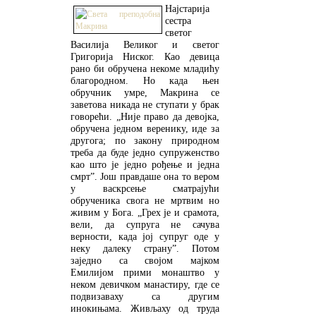
Најстарија
сестра
светог
Василија Великог и светог
Григорија Ниског. Као девица
рано би обручена некоме младићу
благородном. Но када њен
обручник умре, Макрина се
заветова никада не ступати у брак
говорећи. „Није право да девојка,
обручена једном веренику, иде за
другога; по закону природном
треба да буде једно супруженство
као што је једно рођење и једна
смрт”. Још правдаше она то вером
у васкрсење сматрајући
обрученика свога не мртвим но
живим у Бога. „Грех је и срамота,
вели, да супруга не сачува
верности, када јој супруг оде у
неку далеку страну”. Потом
заједно са својом мајком
Емилијом прими монаштво у
неком девичком манастиру, где се
подвизаваху са другим
инокињама. Живљаху од труда