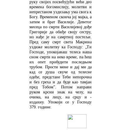
руку својих посвећујући већи део
времена богомислију, молитви и
непрестаном уздизању ума свога к
Богу. Временом сконча јој мајка, а
затим и брат Василије. Деветог
месеца по смрти Василијевој дође
Григорије да обиђе своју сестру,
но нађе је на самртној постељи.
Пред саму смрт света Макрина
уздиже молитву ка Господу: „Ти
Господе, упокојаваш телеса наша
сном смрти на неко време, па ћеш
их опет пробудити последњом
трубом. Прости мене и дај ми да
кад се душа свуче од телесне
одеће, предстане Теби непорочна
и без греха и да буде као тамјан
пред Тобом”. Потом направи
руком крсни знак на челу, на
очима, на лицу, на срцу и -
издахну. Упокоји се у Господу
379. године.
ДЕТАЉНИЈЕ