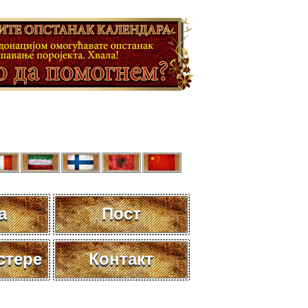
а
Пост
стере
Контакт