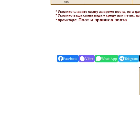
мрс
* Уколико славите славу за време поста, тога да
* Уколико ваша слава пада у среду или петак, тр
Пост и правила поста
* прочитајте:
Facebook
Viber
WhatsApp
Telegram