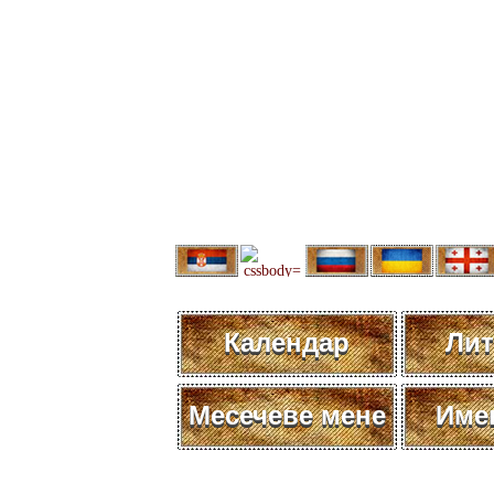
Календар
Лит
Месечеве мене
Име