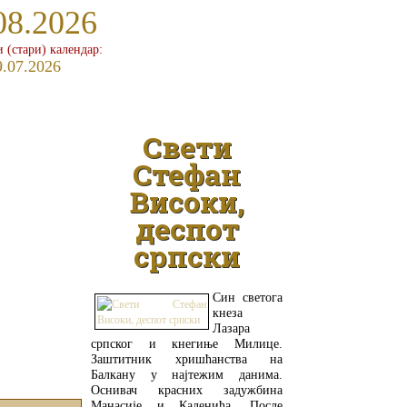
08.2026
и (стари) календар:
9.07.2026
Свети
Стефан
Високи,
деспот
српски
Син светога
кнеза
Лазара
српског и кнегиње Милице.
Заштитник хришћанства на
Балкану у најтежим данима.
Оснивач красних задужбина
Манасије и Каленића. После