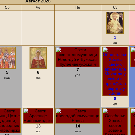
Август 2026
Ср
Че
Пе
Су
1
мрс
7
5
6
уље
вода
мрс
8
мрс
13
14
мрс
вода