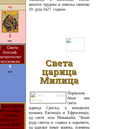
многих трудова и невоља скончао
Не
19. јула 1427. године.
2
мрс
ДЕТАЉНИЈЕ
Света
9
царица
мрс
Милица
Пореклом
беше ова
света
царица Српска, у монаштву
названа Евгенија и Ефросинија,
од свете лозе Немањића. "Беше
рода светла и славна и нарочита,
од царског неког корена, племена