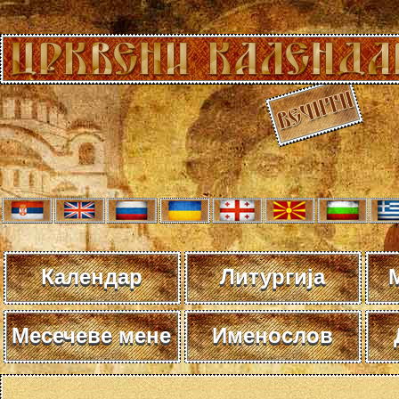
Календар
Литургија
Месечеве мене
Именослов