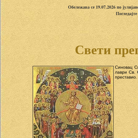
Обележава се 19.07.2026 по јулија
Погледајте
Свети пре
Синовац Св
лаври Св. 
преставио.