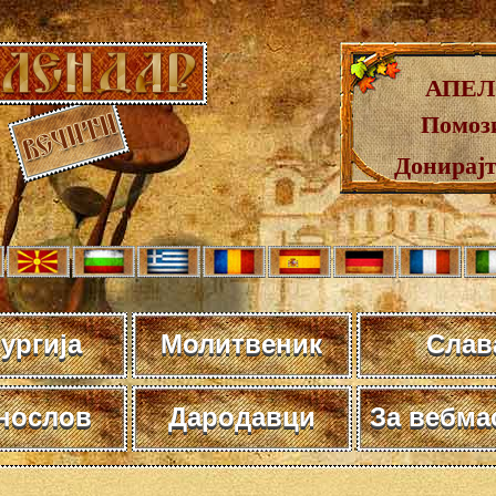
АПЕЛ
Помози
Донирај
ургија
Молитвеник
Слав
нослов
Дародавци
За вебма