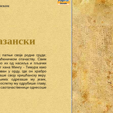
анском
азански
 патњи своје родне груде;
аћеничком отачаству. Свим
тио их од насиља и пљачки
ог хана Мингу - Тимура како
зван у орду, где он храбро
ше своју хришћанску веру.
њима: одрезаше му језик,
послетку му одрубише главу,
и саотачаственици однесоше