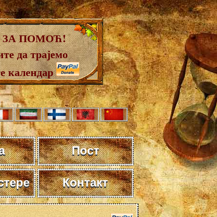
 ЗА ПОМОЋ!
те да трајемо
те календар
а
Пост
стере
Контакт