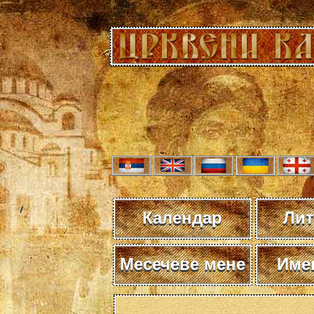
Календар
Лит
Месечеве мене
Име