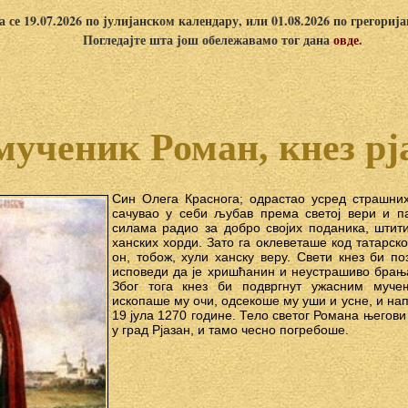
 се 19.07.2026 по јулијанском календару, или 01.08.2026 по грегориј
Погледајте шта још обележавамо тог дана
овде
.
мученик Роман, кнез рј
Син Олега Краснога; одрастао усред страшних
сачувао у себи љубав према светој вери и п
силама радио за добро својих поданика, шти
ханских хорди. Зато га оклеветаше код татарск
он, тобож, хули ханску веру. Свети кнез би по
исповеди да је хришћанин и неустрашиво брања
Због тога кнез би подвргнут ужасним муче
ископаше му очи, одсекоше му уши и усне, и на
19 јула 1270 године. Тело светог Романа његов
у град Рјазан, и тамо чесно погребоше.