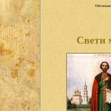
Обележава
Свети 