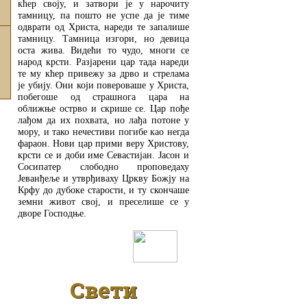
кћер своју, и затвори је у нарочиту
тамницу, па пошто не успе да је тиме
одврати од Христа, нареди те запалише
тамницу. Тамница изгори, но девица
оста жива. Видећи то чудо, многи се
народ крсти. Разјарени цар тада нареди
те му кћер привежу за дрво и стрелама
је убију. Они који повероваше у Христа,
побегоше од страшнога цара на
оближње острво и скрише се. Цар пође
лађом да их похвата, но лађа потоне у
мору, и тако нечестиви погибе као негда
фараон. Нови цар прими веру Христову,
крсти се и доби име Севастијан. Јасон и
Сосипатер слободно проповедаху
Јеванђеље и утврђиваху Цркву Божју на
Крфу до дубоке старости, и ту скончаше
земни живот свој, и преселише се у
дворе Господње.
ДЕТАЉНИЈЕ
Свети