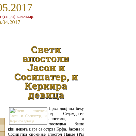
05.2017
и (стари) календар:
8.04.2017
Свети
апостоли
Јасон и
Сосипатер, и
Керкира
девица
Прва двојица беху
од Седамдесет
апостола, а
последња беше
кћи некога цара са острва Крфа. Јасона и
Сосипатра спомиње апостол Павле (Рм