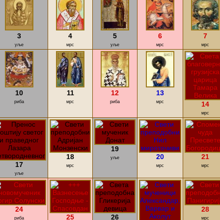
3
4
5
6
7
уље
мрс
уље
мрс
мрс
10
11
12
13
риба
мрс
риба
мрс
14
мрс
19
18
20
21
уље
17
мрс
мрс
мрс
уље
24
28
25
26
риба
мрс