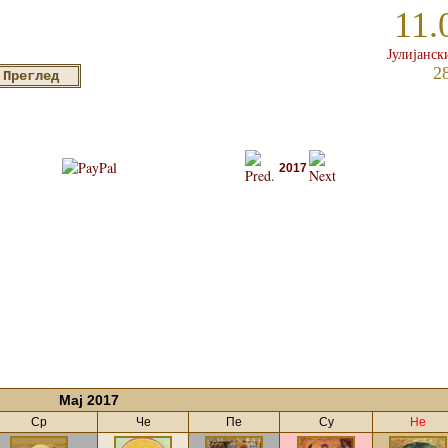
11.
Јулијанск
2
2017
Мај 2017
Ср
Че
Пе
Су
Не