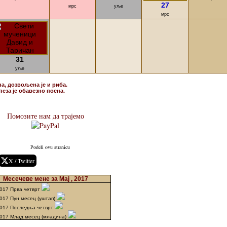
27
мрс
уље
мрс
31
уље
на, дозвољена је и риба.
пеза је обавезно посна.
Помозите нам да трајемо
Podeli ovu stranicu
X / Twitter
Месечеве мене за Мај , 2017
2017 Прва четврт
2017 Пун месец (уштап)
2017 Последња четврт
2017 Млад месец (младина)