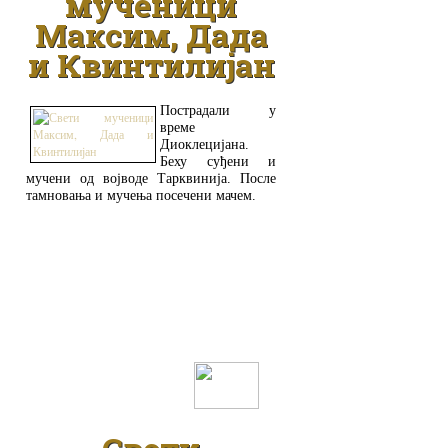
мученици
Максим, Дада
и Квинтилијан
Пострадали у
време
Диоклецијана.
Беху суђени и
мучени од војводе Тарквинија. После
тамновања и мучења посечени мачем.
ДЕТАЉНИЈЕ