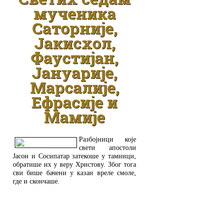
мученика
Саторније,
Јакисхол,
Фаустијан,
Јануарије,
Марсалије,
Ефрасије и
Мамије
Разбојници које
свети апостоли
Јасон и Сосипатар затекоше у тамници,
обратише их у веру Христову. Због тога
сви бише бачени у казан вреле смоле,
где и скончаше.