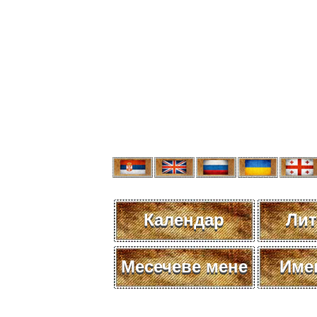
Календар
Лит
Месечеве мене
Име