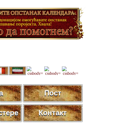
а
Пост
стере
Контакт