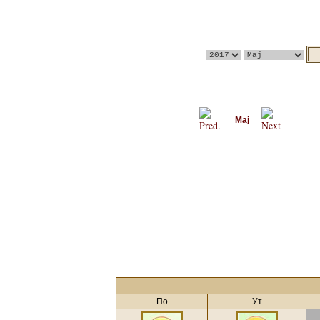
Мај
По
Ут