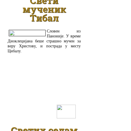
Свети
мученик
Тибал
Словен из
Паноније. У време
Диоклецијана беше страшно мучен за
веру Христову, и пострада у месту
Цибалу.
ДЕТАЉНИЈЕ
Светих седам