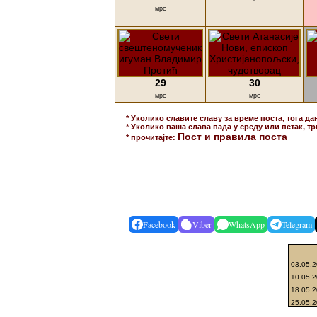
мрс
29
30
мрс
мрс
* Уколико славите славу за време поста, тога да
* Уколико ваша слава пада у среду или петак, тр
Пост и правила поста
* прочитајте:
Facebook
Viber
WhatsApp
Telegram
03.05.
10.05.
18.05.
25.05.