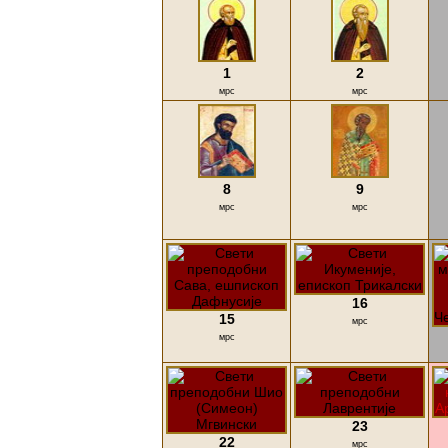
1
2
мрс
мрс
8
9
мрс
мрс
16
15
мрс
мрс
23
22
мрс