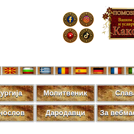
ургија
Молитвеник
Слав
нослов
Дародавци
За вебма