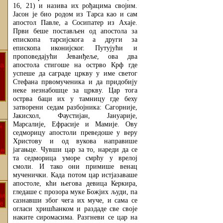
16, 21) и назива их рођацима својим.
Јасон је био родом из Тарса као и сам
апостол Павле, а Сосипатер из Ахаје.
Први беше постављен од апостола за
епископа тарсијскога а други за
епископа иконијског. Путујући и
проповедајући Јеванђеље, ова два
апостола стигоше на острво Крф где
успеше да саграде цркву у име светог
Стефана првомученика и да придобију
неке незнабошце за цркву. Цар тога
острва баци их у тамницу где беху
затворени седам разбојника: Сагорније,
Јакисхол, Фаустијан, Јануарије,
Марсалије, Ефрасије и Мамије. Ову
седморицу апостоли преведоше у веру
Христову и од вукова направише
јагањце. Чувши цар за то, нареди да се
та седморица уморе смрћу у врелој
смоли. И тако они примише венац
мученички. Када потом цар истјазаваше
апостоле, кћи његова девица Керкира,
гледаше с прозора муке Божјих људи, па
сазнавши због чега их муче, и сама се
огласи хришћанком и раздаде све своје
наките сиромасима. Разгневи се цар на