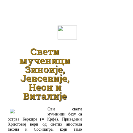
ДЕТАЉНИЈЕ
Свети
мученици
Зиноије,
Јевсевије,
Неон и
Виталије
Ови свети
мученици беху са
острва Керкире (= Крфа). Приведени
Христовој вери од светих апостола
Јасона и Сосипатра, који тамо