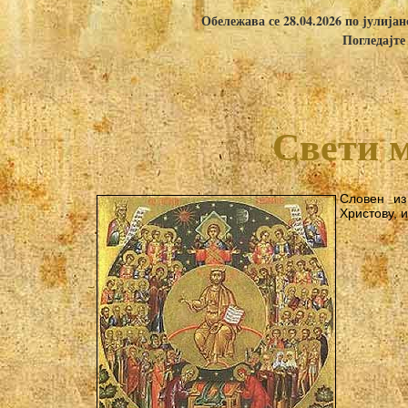
Обележава се 28.04.2026 по јулија
Погледајте
Свети 
Словен из
Христову, 