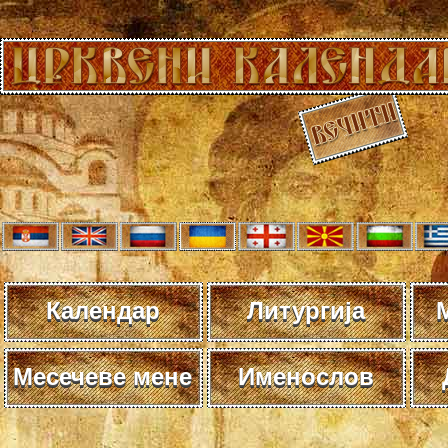
Календар
Литургија
Месечеве мене
Именослов